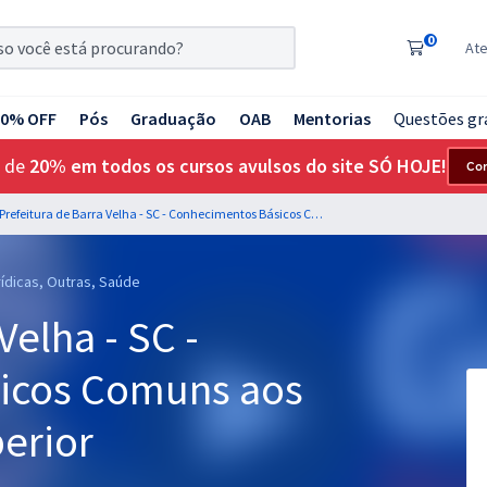
0
At
20% OFF
Pós
Graduação
OAB
Mentorias
Questões gr
 de
20% em todos os cursos avulsos do site SÓ HOJE!
Co
Prefeitura de Barra Velha - SC - Conhecimentos Básicos Comuns aos Cargos de Nível Superior
rídicas, Outras, Saúde
Velha - SC -
icos Comuns aos
erior