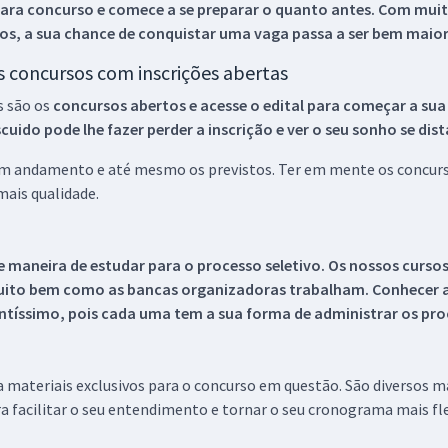
ara concurso e comece a se preparar o quanto antes. Com muita
os, a sua chance de conquistar uma vaga passa a ser bem maior
os concursos com inscrições abertas
s são os
concursos abertos e acesse o edital para começar a sua
ido pode lhe fazer perder a inscrição e ver o seu sonho se dis
 em andamento e até mesmo os previstos. Ter em mente os concurso
ais qualidade.
 maneira de estudar para o processo seletivo. Os nossos curso
uito bem como as bancas organizadoras trabalham. Conhecer a
tíssimo, pois cada uma tem a sua forma de administrar os proc
 a materiais exclusivos para o concurso em questão. São diversos 
a facilitar o seu entendimento e tornar o seu cronograma mais fle