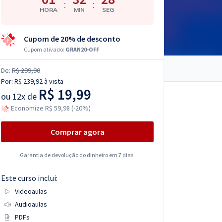
:
:
HORA
MIN
SEG
Cupom de 20% de desconto
Cupom ativado:
GRAN20-OFF
De:
R$ 299,90
Por:
R$ 239,92
à vista
R$ 19,99
ou
12x de
Economize R$ 59,98 (-20%)
Comprar agora
Garantia de devolução do dinheiro em 7 dias.
Este curso inclui:
Videoaulas
Audioaulas
PDFs