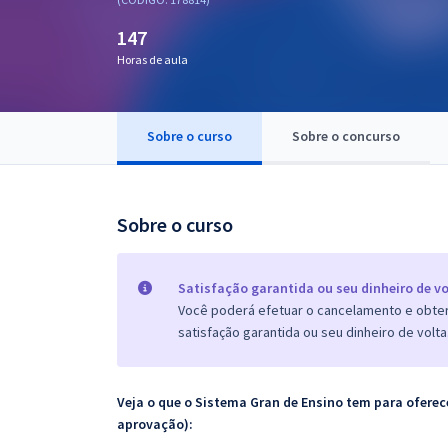
Pós
147
Graduação
Horas de aula
OAB
Sobre o curso
Sobre o concurso
Mentorias
Questões grátis
Sobre o curso
Conteúdo gratuito
Blog
Satisfação garantida ou seu dinheiro de vo
Você poderá efetuar o cancelamento e obter 
Aprovados
satisfação garantida ou seu dinheiro de volta
Atendimento
Veja o que o Sistema Gran de Ensino tem para ofer
aprovação):