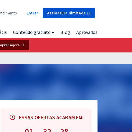
Assinatura
Ilimitada
11
endimento
Entrar
átis
Conteúdo gratuito
Blog
Aprovados
mprar agora
ESSAS OFERTAS ACABAM EM:
01
32
27