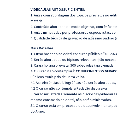
VIDEOAULAS AUTOSSUFICIENTES
:
1. Aulas com abordagem dos tópicos previstos no edita
matéria.
2. Conteúdo abordado de modo objetivo, com ênfase n
3. Aulas ministradas por professores especialistas, co
4. Qualidade técnica de gravação de altíssimo padrão 
Mais Detalhes:
1. Curso baseado no edital concurso público N.º 01-2024
2. Serão abordados os tópicos relevantes (não necessa
3. Carga horária prevista: 300 videoaulas (aproximadam
4. O Curso
não
contemplará:
CONHECIMENTOS GERAIS
Públicos Municipais de Barra Velha.
4.1 As referências bibliográficas não serão abordadas,
4.2 O curso
não
contemplará Redação discursiva.
5. Serão ministradas somente as disciplinas/videoaula
mesmo constando no edital, não serão ministrados.
5.1 O curso está em processo de desenvolvimento pode
do Aluno.