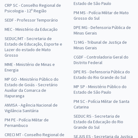
Estado de São Paulo
CRP SC - Conselho Regional de
Psicologia - 12ª Região
PM MS - Polícia Militar de Mato
Grosso do Sul
SEDF - Professor Temporário
DPE MG - Defensoria Pública de
MEC - Ministério da Educação
Minas Gerais
SEDUC/MT - Secretaria de
TJ MG - Tribunal de Justiça de
Estado de Educação, Esporte e
Minas Gerais
Lazer do estado de Mato
Grosso
CGDF - Controladoria Geral do
Distrito Federal
MME - Ministério de Minas e
Energia
DPE RS - Defensoria Pública do
Estado do Rio Grande do Sul
MP GO - Ministério Público do
Estado de Goiás - Secretário
MP SP - Ministério Público do
Auxiliar da Comarca de
Estado de São Paulo
Itapuranga
PM SC - Polícia Militar de Santa
ANVISA - Agência Nacional de
Catarina
Vigilância Sanitária
SEDUC RS - Secretaria de
PM PE - Polícia Militar de
Estado da Educação do Rio
Pernambuco
Grande do Sul
CRECI MT - Conselho Regional de
SEJUS ES - Secretaria da Justiça