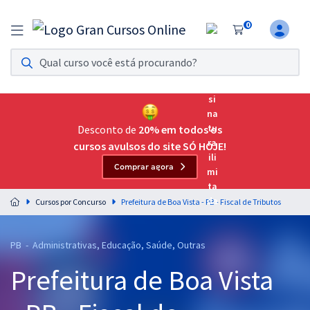
0
Assinatura Ilimitada 11
Acesso a todos os cursos. Teste grátis por 7 dias!
Assinatura OAB Até Passar
Acesso ilimitado a toda preparação para o Exame da
Desconto de
20% em todos os
Ordem, até você passar!
cursos avulsos do site SÓ HOJE!
Comprar agora
Residências Multiprofissionais
Preparação completa e intensiva para as principais
Cursos por Concurso
Prefeitura de Boa Vista - PB - Fiscal de Tributos
residências em saúde do Brasil
Concursos
PB - Administrativas, Educação, Saúde, Outras
Prefeitura de Boa Vista
Assinatura Ilimitada
Cursos 20% OFF