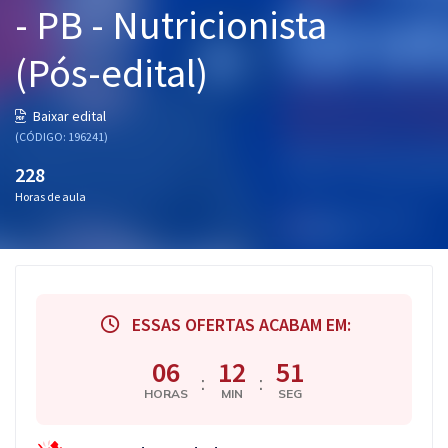
- PB - Nutricionista
Pós
(Pós-edital)
Graduação
OAB
Baixar edital
(CÓDIGO: 196241)
Mentorias
228
Horas de aula
Questões grátis
Conteúdo gratuito
Blog
ESSAS OFERTAS ACABAM EM:
Aprovados
06
12
51
:
:
Atendimento
HORAS
MIN
SEG