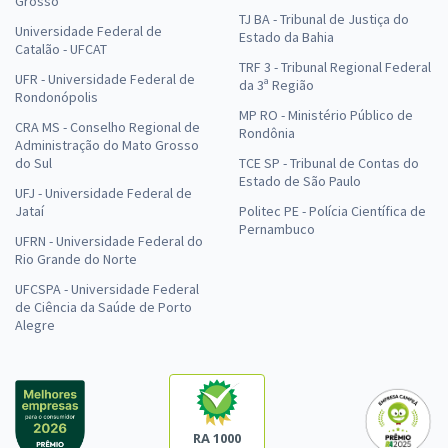
Grosso
TJ BA - Tribunal de Justiça do
Universidade Federal de
Estado da Bahia
Catalão - UFCAT
TRF 3 - Tribunal Regional Federal
UFR - Universidade Federal de
da 3ª Região
Rondonópolis
MP RO - Ministério Público de
CRA MS - Conselho Regional de
Rondônia
Administração do Mato Grosso
do Sul
TCE SP - Tribunal de Contas do
Estado de São Paulo
UFJ - Universidade Federal de
Jataí
Politec PE - Polícia Científica de
Pernambuco
UFRN - Universidade Federal do
Rio Grande do Norte
UFCSPA - Universidade Federal
de Ciência da Saúde de Porto
Alegre
RA 1000