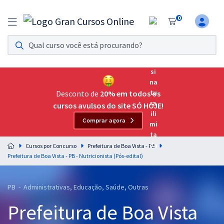
0
Assinatura Ilimitada 11
Acesso a todos os cursos. Teste grátis por 7 dias!
Assinatura OAB Até Passar
Acesso ilimitado a toda preparação para o Exame da
Desconto de
20% em todos os
Ordem, até você passar!
cursos avulsos do site SÓ HOJE!
Comprar agora
Residências Multiprofissionais
Preparação completa e intensiva para as principais
Cursos por Concurso
Prefeitura de Boa Vista - PB
residências em saúde do Brasil
Prefeitura de Boa Vista - PB - Nutricionista (Pós-edital)
Concursos
PB - Administrativas, Educação, Saúde, Outras
Assinatura Ilimitada
Prefeitura de Boa Vista
Cursos 20% OFF