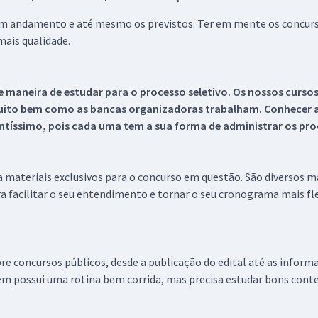
 em andamento e até mesmo os previstos. Ter em mente os concurso
ais qualidade.
 maneira de estudar para o processo seletivo. Os nossos curso
uito bem como as bancas organizadoras trabalham. Conhecer a
tíssimo, pois cada uma tem a sua forma de administrar os proc
 a materiais exclusivos para o concurso em questão. São diversos 
a facilitar o seu entendimento e tornar o seu cronograma mais fle
re concursos públicos, desde a publicação do edital até as inform
em possui uma rotina bem corrida, mas precisa estudar bons conte