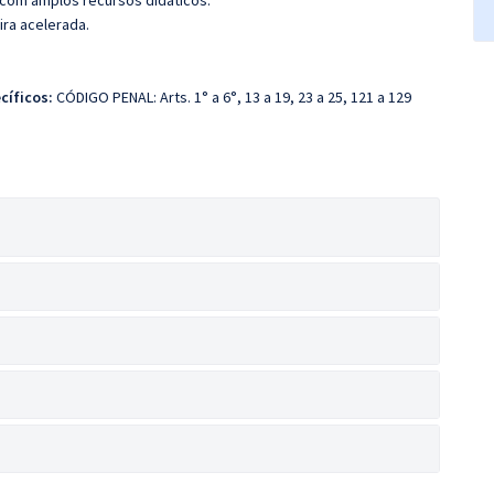
 com amplos recursos didáticos.
ira acelerada.
cíficos:
CÓDIGO PENAL: Arts. 1° a 6°, 13 a 19, 23 a 25, 121 a 129