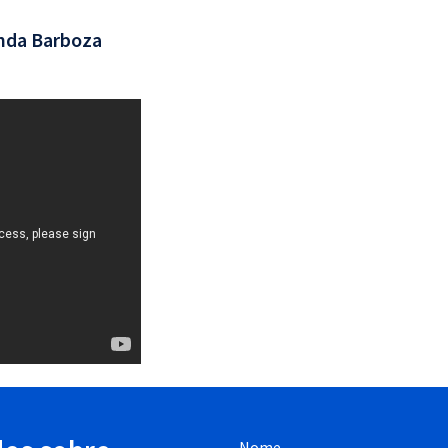
nda Barboza
Nome