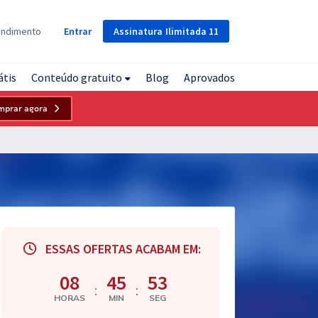
Assinatura
Ilimitada
11
endimento
Entrar
átis
Conteúdo gratuito
Blog
Aprovados
mprar agora
ESSAS OFERTAS ACABAM EM:
08
45
52
:
:
HORAS
MIN
SEG