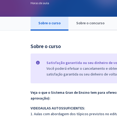
Horas de aula
Pós
Graduação
Sobre o curso
Sobre o concurso
OAB
Mentorias
Sobre o curso
Questões grátis
Satisfação garantida ou seu dinheiro de vo
Conteúdo gratuito
Você poderá efetuar o cancelamento e obter 
satisfação garantida ou seu dinheiro de volta
Blog
Aprovados
Veja o que o Sistema Gran de Ensino tem para ofer
aprovação):
Atendimento
VIDEOAULAS AUTOSSUFICIENTES:
1. Aulas com abordagem dos tópicos previstos no edita