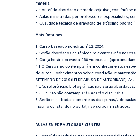
matéria.
2. Conteúdo abordado de modo objetivo, com ênfase n
3. Aulas ministradas por professores especialistas, co
4. Qualidade técnica de gravação de altíssimo padrão 
Mais Detalhes:
1. Curso baseado no edital nº 12/2024.
2. Serão abordados os tópicos relevantes (não necessa
3. Carga horária prevista: 388 videoaulas (aproximadam
4.1 O Curso
não
contemplará em
conhecimentos espec
de autos. Conhecimentos sobre condução, manutenção, l
SETEMBRO DE 2019 (LEI DE ABUSO DE AUTORIDADE): Art. 3
4.2 As referências bibliográficas não serão abordadas,
4.3 O curso não contemplará Redação discursiva.
5. Serão ministradas somente as disciplinas/videoaula
mesmo constando no edital, não serão ministrados.
AULAS EM PDF AUTOSSUFICIENTES: