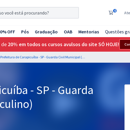
0
At
20% OFF
Pós
Graduação
OAB
Mentorias
Questões gr
 de
20% em todos os cursos avulsos do site SÓ HOJE!
Co
Prefeitura de Carapicuíba - SP - Guarda Civil Municipal (Masculino)
icuíba - SP - Guarda
culino)