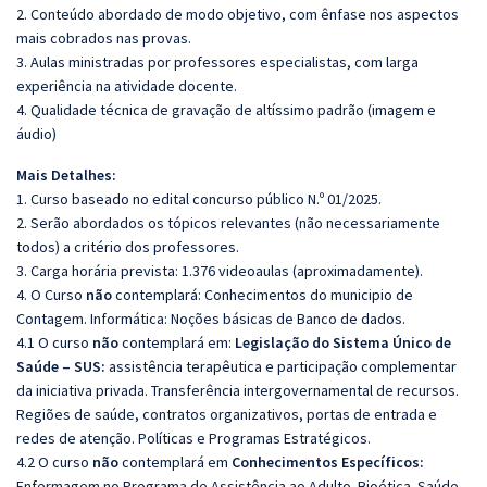
2. Conteúdo abordado de modo objetivo, com ênfase nos aspectos
mais cobrados nas provas.
3. Aulas ministradas por professores especialistas, com larga
experiência na atividade docente.
4. Qualidade técnica de gravação de altíssimo padrão (imagem e
áudio)
Mais Detalhes:
1. Curso baseado no edital concurso público N.º 01/2025.
2. Serão abordados os tópicos relevantes (não necessariamente
todos) a critério dos professores.
3. Carga horária prevista: 1.376 videoaulas (aproximadamente).
4. O Curso
não
contemplará: Conhecimentos do municipio de
Contagem. Informática: Noções básicas de Banco de dados.
4.1 O curso
não
contemplará em:
Legislação do Sistema Único de
Saúde – SUS:
assistência terapêutica e participação complementar
da iniciativa privada. Transferência intergovernamental de recursos.
Regiões de saúde, contratos organizativos, portas de entrada e
redes de atenção. Políticas e Programas Estratégicos.
4.2 O curso
não
contemplará em
Conhecimentos Específicos:
Enfermagem no Programa de Assistência ao Adulto. Bioética. Saúde