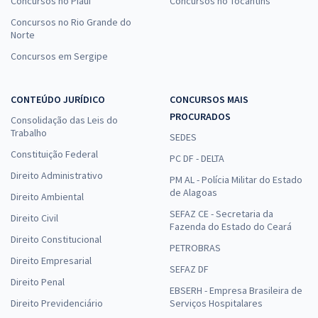
Concursos no Piauí
Concursos no Tocantins
Concursos no Rio Grande do
Norte
Concursos em Sergipe
CONTEÚDO JURÍDICO
CONCURSOS MAIS
PROCURADOS
Consolidação das Leis do
Trabalho
SEDES
Constituição Federal
PC DF - DELTA
Direito Administrativo
PM AL - Polícia Militar do Estado
de Alagoas
Direito Ambiental
SEFAZ CE - Secretaria da
Direito Civil
Fazenda do Estado do Ceará
Direito Constitucional
PETROBRAS
Direito Empresarial
SEFAZ DF
Direito Penal
EBSERH - Empresa Brasileira de
Direito Previdenciário
Serviços Hospitalares