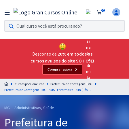
0
Assinatura Ilimitada 11
Acesso a todos os cursos. Teste grátis por 7 dias!
Assinatura OAB Até Passar
Acesso ilimitado a toda preparação para o Exame da
Desconto de
20% em todos os
Ordem, até você passar!
cursos avulsos do site SÓ HOJE!
Comprar agora
Residências Multiprofissionais
Preparação completa e intensiva para as principais
Cursos por Concurso
Prefeitura de Contagem - MG
residências em saúde do Brasil
Prefeitura de Contagem - MG - SMS - Enfermeiro - 24h (Pós-edital)
Concursos
MG - Administrativas, Saúde
Assinatura Ilimitada
Prefeitura de
Cursos 20% OFF