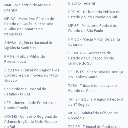
Distrito Federal
MME - Ministério de Minas e
Energia
DPE RS - Defensoria Pública do
Estado do Rio Grande do Sul
MP GO - Ministério Público do
Estado de Goiás - Secretário
MP SP - Ministério Público do
Auxiliar da Comarca de
Estado de São Paulo
Itapuranga
PM SC - Polícia Militar de Santa
ANVISA - Agência Nacional de
Catarina
Vigilância Sanitária
SEDUC RS - Secretaria de
PM PE - Polícia Militar de
Estado da Educação do Rio
Pernambuco
Grande do Sul
CRECI MT - Conselho Regional de
SEJUS ES - Secretaria da Justiça
Corretores de Imóveis do Mato
do Espírito Santo
Grosso
TJ BA - Tribunal de Justiça do
Universidade Federal de
Estado da Bahia
Catalão - UFCAT
TRF 3 - Tribunal Regional Federal
UFR - Universidade Federal de
da 3ª Região
Rondonópolis
MP RO - Ministério Público de
CRA MS - Conselho Regional de
Rondônia
Administração do Mato Grosso
do Sul
TCE SP - Tribunal de Contas do