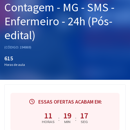
Contagem - MG - SMS -
Pós
Enfermeiro - 24h (Pós-
Graduação
edital)
OAB
Mentorias
(CÓDIGO: 194869)
615
Questões grátis
Horas de aula
Conteúdo gratuito
Blog
Aprovados
ESSAS OFERTAS ACABAM EM:
Atendimento
11
19
16
:
:
HORAS
MIN
SEG