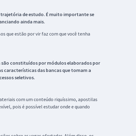
 trajetória de estudo. É muito importante se
tanciando ainda mais.
s que estão por vir faz com que você tenha
s são constituídos por módulos elaborados por
s características das bancas que tomam a
essos seletivos.
materiais com um conteúdo riquíssimo, apostilas
xível, pois é possível estudar onde e quando
ações sobre as vagas ofertadas. Além disso, os