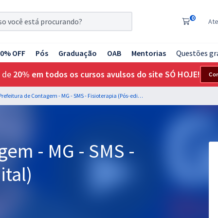
0
At
20% OFF
Pós
Graduação
OAB
Mentorias
Questões gr
 de
20% em todos os cursos avulsos do site SÓ HOJE!
Co
Prefeitura de Contagem - MG - SMS - Fisioterapia (Pós-edital)
gem - MG - SMS -
ital)