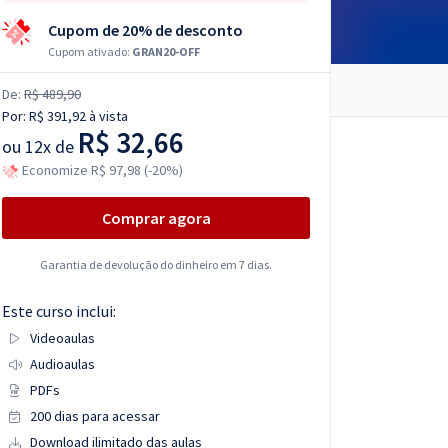
Cupom de 20% de desconto
Cupom ativado:
GRAN20-OFF
De:
R$ 489,90
Por:
R$ 391,92
à vista
R$ 32,66
ou
12x de
Economize R$ 97,98 (-20%)
Comprar agora
Garantia de devolução do dinheiro em 7 dias.
Este curso inclui:
Videoaulas
Audioaulas
PDFs
200 dias para acessar
Download ilimitado das aulas