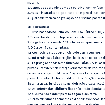
matéria.
2. Conteúdo abordado de modo objetivo, com ênfase n
3. Aulas ministradas por professores especialistas, co
4. Qualidade técnica de gravação de altíssimo padrão 
Mais Detalhes:
1. Curso baseado no Edital do Concurso Público Nº 01/2
2. Serão abordados os tópicos relevantes (não necessa
3. Carga horária prevista: 548 videoaulas (aproximadam
4.
O Curso não contemplará:
4.1
Conhecimentos do Município de Contagem-MG
.
4.2
Informática Básica
: Noções básicas de Banco de 
4.3
Legislação do Sistema Único de Saúde – SUS
: ass
privada. Transferência intergovernamental de recursos
redes de atenção. Políticas e Programas Estratégicos.
particularidades. Sistema auditivo: classificação das de
Sistema visual: funções visuais; definição e classifica
4.3 As
Referências Bibliográficas
não serão abordadas,
4.4 O curso não contemplará
Redação discursiva
.
5. Serão ministradas somente as disciplinas/videoaula
mesmo constando no edital, não serão ministrados.