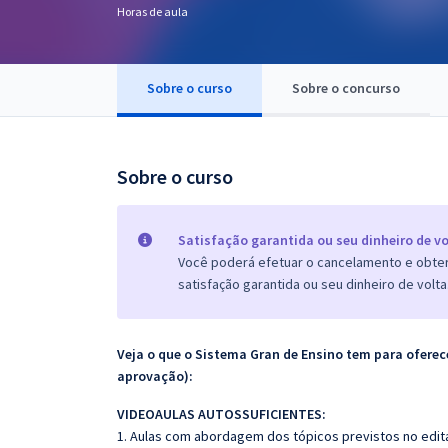
Horas de aula
Pós
Graduação
Sobre o curso
Sobre o concurso
OAB
Mentorias
Sobre o curso
Questões grátis
Satisfação garantida ou seu dinheiro de vo
Conteúdo gratuito
Você poderá efetuar o cancelamento e obter 
satisfação garantida ou seu dinheiro de volta
Blog
Aprovados
Veja o que o Sistema Gran de Ensino tem para ofer
aprovação):
Atendimento
VIDEOAULAS AUTOSSUFICIENTES:
1. Aulas com abordagem dos tópicos previstos no edita