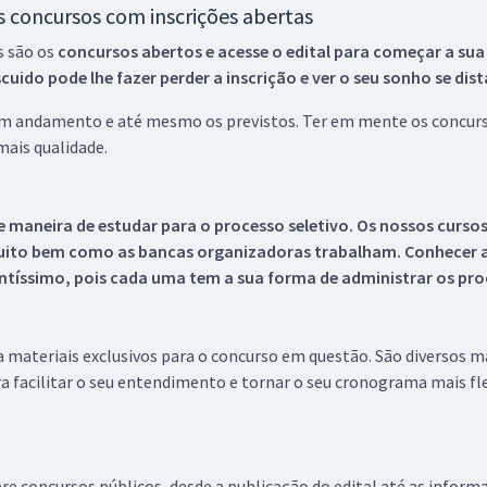
os concursos com inscrições abertas
s são os
concursos abertos e acesse o edital para começar a sua
ido pode lhe fazer perder a inscrição e ver o seu sonho se dis
 em andamento e até mesmo os previstos. Ter em mente os concurso
ais qualidade.
 maneira de estudar para o processo seletivo. Os nossos curso
uito bem como as bancas organizadoras trabalham. Conhecer a
tíssimo, pois cada uma tem a sua forma de administrar os proc
 a materiais exclusivos para o concurso em questão. São diversos 
a facilitar o seu entendimento e tornar o seu cronograma mais fle
re concursos públicos, desde a publicação do edital até as inform