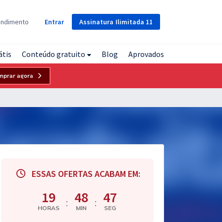
Assinatura
Ilimitada
11
endimento
Entrar
átis
Conteúdo gratuito
Blog
Aprovados
mprar agora
ESSAS OFERTAS ACABAM EM:
19
48
46
:
:
HORAS
MIN
SEG