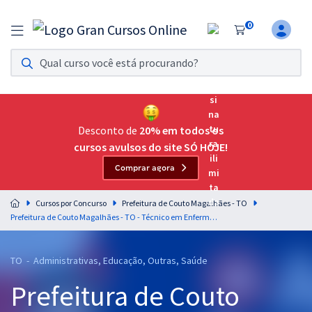
0
Assinatura Ilimitada 11
Acesso a todos os cursos. Teste grátis por 7 dias!
Assinatura OAB Até Passar
Acesso ilimitado a toda preparação para o Exame da
Desconto de
20% em todos os
Ordem, até você passar!
cursos avulsos do site SÓ HOJE!
Comprar agora
Residências Multiprofissionais
Preparação completa e intensiva para as principais
Cursos por Concurso
Prefeitura de Couto Magalhães - TO
residências em saúde do Brasil
Prefeitura de Couto Magalhães - TO - Técnico em Enfermagem
Concursos
TO - Administrativas, Educação, Outras, Saúde
Assinatura Ilimitada
Prefeitura de Couto
Cursos 20% OFF