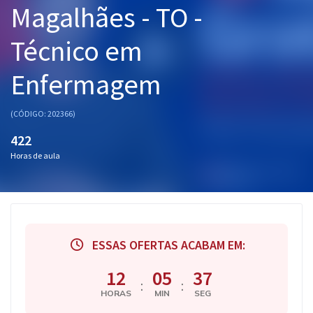
Magalhães - TO -
Pós
Técnico em
Graduação
Enfermagem
OAB
Mentorias
(CÓDIGO: 202366)
422
Questões grátis
Horas de aula
Conteúdo gratuito
Blog
Aprovados
ESSAS OFERTAS ACABAM EM:
Atendimento
12
05
36
:
:
HORAS
MIN
SEG