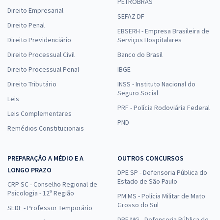
PETROBRAS
Direito Empresarial
SEFAZ DF
Direito Penal
EBSERH - Empresa Brasileira de
Direito Previdenciário
Serviços Hospitalares
Direito Processual Civil
Banco do Brasil
Direito Processual Penal
IBGE
Direito Tributário
INSS - Instituto Nacional do
Seguro Social
Leis
PRF - Polícia Rodoviária Federal
Leis Complementares
PND
Remédios Constitucionais
PREPARAÇÃO A MÉDIO E A
OUTROS CONCURSOS
LONGO PRAZO
DPE SP - Defensoria Pública do
Estado de São Paulo
CRP SC - Conselho Regional de
Psicologia - 12ª Região
PM MS - Polícia Militar de Mato
Grosso do Sul
SEDF - Professor Temporário
DPE MG - Defensoria Pública de