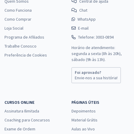
Quem Somos
Central de ajuda
Como Funciona
Chat
Como Comprar
WhatsApp
Loja Social
E-mail
Programa de Afiliados
Telefone: 3003-0894
Trabalhe Conosco
Horário de atendimento:
segunda a sexta (8h às 20h),
Preferência de Cookies
sábado (9h às 13h).
Foi aprovado?
Envie-nos a sua história!
CURSOS ONLINE
PÁGINAS ÚTEIS
Assinatura Ilimitada
Depoimentos
Coaching para Concursos
Material Grátis
Exame de Ordem
Aulas ao Vivo