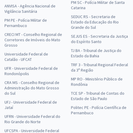
PM SC - Polícia Militar de Santa
ANVISA - Agência Nacional de
Catarina
Vigilância Sanitária
SEDUC RS - Secretaria de
PM PE - Polícia Militar de
Estado da Educação do Rio
Pernambuco
Grande do Sul
CRECI MT - Conselho Regional de
SEJUS ES - Secretaria da Justiça
Corretores de Imóveis do Mato
do Espírito Santo
Grosso
TJ BA - Tribunal de Justiça do
Universidade Federal de
Estado da Bahia
Catalão - UFCAT
TRF 3 - Tribunal Regional Federal
UFR - Universidade Federal de
da 3ª Região
Rondonópolis
MP RO - Ministério Público de
CRA MS - Conselho Regional de
Rondônia
Administração do Mato Grosso
do Sul
TCE SP - Tribunal de Contas do
Estado de São Paulo
UFJ - Universidade Federal de
Jataí
Politec PE - Polícia Científica de
Pernambuco
UFRN - Universidade Federal do
Rio Grande do Norte
UFCSPA - Universidade Federal