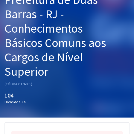
Pós
Barras - RJ -
Graduação
Conhecimentos
OAB
Básicos Comuns aos
Mentorias
Cargos de Nível
Questões grátis
Superior
Conteúdo gratuito
(CÓDIGO: 176085)
Blog
104
Aprovados
Horas de aula
Atendimento