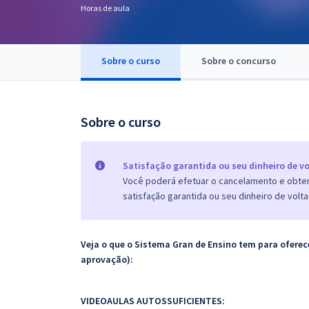
Horas de aula
Pós
Graduação
Sobre o curso
Sobre o concurso
OAB
Mentorias
Sobre o curso
Questões grátis
Satisfação garantida ou seu dinheiro de vo
Conteúdo gratuito
Você poderá efetuar o cancelamento e obter 
satisfação garantida ou seu dinheiro de volta
Blog
Aprovados
Veja o que o Sistema Gran de Ensino tem para ofer
aprovação):
Atendimento
VIDEOAULAS AUTOSSUFICIENTES: