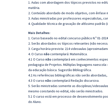
1. Aulas com abordagem dos tópicos previstos no edita
matéria.
2. Conteúdo abordado de modo objetivo, com ênfase n
3. Aulas ministradas por professores especialistas, co
4. Qualidade técnica de gravação de altíssimo padrão 
Mais Detalhes:
1. Curso baseado no edital concurso público N.º 01-2024
2. Serão abordados os tópicos relevantes (não necessa
3. Carga horária prevista: 214 videoaulas (aproximadam
4. O Curso
não
contemplará: Matemática.
4.1 O Curso
não
contemplará em conhecimentos específ
pedagogia de Projetos. Múltiplas linguagens naescola:
da educação básica. Sugestão Bibliográfica.
4.2 As referências bibliográficas não serão abordadas,
4.3 O curso
não
contemplará Redação discursiva.
5. Serão ministradas somente as disciplinas/videoaula
mesmo constando no edital, não serão ministrados.
5.1 O curso está em processo de desenvolvimento pode
do Aluno.