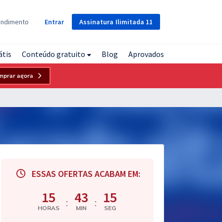
Assinatura
Ilimitada
11
endimento
Entrar
átis
Conteúdo gratuito
Blog
Aprovados
mprar agora
ESSAS OFERTAS ACABAM EM:
15
43
14
:
:
HORAS
MIN
SEG