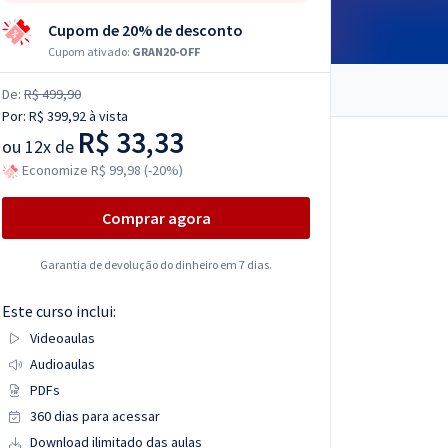
Cupom de 20% de desconto
Cupom ativado:
GRAN20-OFF
De:
R$ 499,90
Por:
R$ 399,92
à vista
R$ 33,33
ou
12x de
Economize R$ 99,98 (-20%)
Comprar agora
Garantia de devolução do dinheiro em 7 dias.
Este curso inclui:
Videoaulas
Audioaulas
PDFs
360 dias para acessar
Download ilimitado das aulas