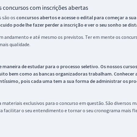
os concursos com inscrições abertas
s são os
concursos abertos e acesse o edital para começar a sua
ido pode lhe fazer perder a inscrição e ver o seu sonho se dis
 em andamento e até mesmo os previstos. Ter em mente os concurso
ais qualidade.
 maneira de estudar para o processo seletivo. Os nossos curso
uito bem como as bancas organizadoras trabalham. Conhecer a
tíssimo, pois cada uma tem a sua forma de administrar os proc
 a materiais exclusivos para o concurso em questão. São diversos 
a facilitar o seu entendimento e tornar o seu cronograma mais fle