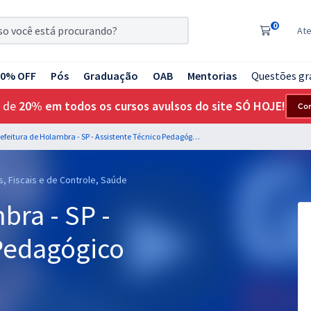
0
At
20% OFF
Pós
Graduação
OAB
Mentorias
Questões gr
 de
20% em todos os cursos avulsos do site SÓ HOJE!
Co
Prefeitura de Holambra - SP - Assistente Técnico Pedagógico
s, Fiscais e de Controle, Saúde
bra - SP -
 Pedagógico