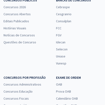
CONCURSOS PÚBLICOS
BANCAS DE CONCURSOS
Concursos 2026
Cebraspe
Concursos Abertos
Cesgranrio
Editais Publicados
Consulplan
Histórias Visuais
FCC
Notícias de Concursos
FGV
Questões de Concurso
Idecan
Selecon
Uniase
Vunesp
CONCURSOS POR PROFISSÃO
EXAME DE ORDEM
Concursos Administrativos
OAB
Concursos Educação
Prova OAB
Concursos Fiscais
Calendário OAB