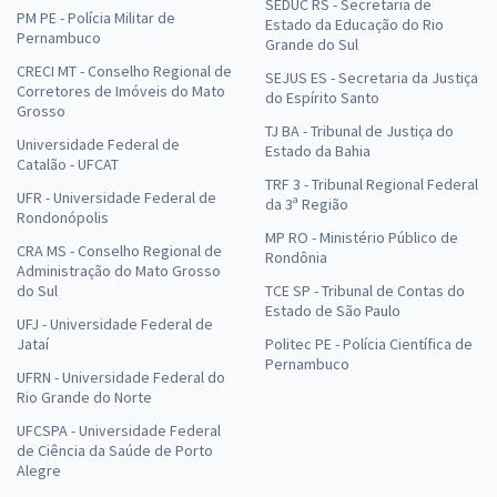
SEDUC RS - Secretaria de
PM PE - Polícia Militar de
Estado da Educação do Rio
Pernambuco
Grande do Sul
CRECI MT - Conselho Regional de
SEJUS ES - Secretaria da Justiça
Corretores de Imóveis do Mato
do Espírito Santo
Grosso
TJ BA - Tribunal de Justiça do
Universidade Federal de
Estado da Bahia
Catalão - UFCAT
TRF 3 - Tribunal Regional Federal
UFR - Universidade Federal de
da 3ª Região
Rondonópolis
MP RO - Ministério Público de
CRA MS - Conselho Regional de
Rondônia
Administração do Mato Grosso
do Sul
TCE SP - Tribunal de Contas do
Estado de São Paulo
UFJ - Universidade Federal de
Jataí
Politec PE - Polícia Científica de
Pernambuco
UFRN - Universidade Federal do
Rio Grande do Norte
UFCSPA - Universidade Federal
de Ciência da Saúde de Porto
Alegre