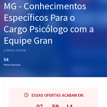
MG - Conhecimentos
Pós
Específicos Para o
Graduação
Cargo Psicólogo com a
OAB
Equipe Gran
Mentorias
Questões grátis
(CÓDIGO: 201376)
54
Conteúdo gratuito
Horas de aula
Blog
Aprovados
Atendimento
ESSAS OFERTAS ACABAM EM:
07
59
13