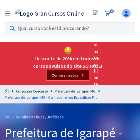
0
Assinatura Ilimitada 11
Acesso a todos os cursos. Teste grátis por 7 dias!
Assinatura OAB Até Passar
Acesso ilimitado a toda preparação para o Exame da
Desconto de
20% em todos os
Ordem, até você passar!
cursos avulsos do site SÓ HOJE!
Comprar agora
Residências Multiprofissionais
Preparação completa e intensiva para as principais
Cursos por Concurso
Prefeitura de Igarapé - MG
residências em saúde do Brasil
Prefeitura de Igarapé - MG - Conhecimentos Específicos Para o Cargo Psicólogo com a Equipe Gran
Concursos
MG - Administrativas, Jurídicas
Assinatura Ilimitada
Prefeitura de Igarapé -
Cursos 20% OFF