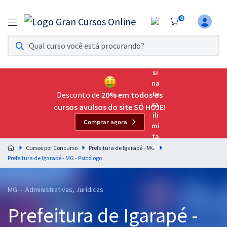
0
Assinatura Ilimitada 11
Acesso a todos os cursos. Teste grátis por 7 dias!
Assinatura OAB Até Passar
Acesso ilimitado a toda preparação para o Exame da
Desconto de
20% em todos os
Ordem, até você passar!
cursos avulsos do site SÓ HOJE!
Comprar agora
Residências Multiprofissionais
Preparação completa e intensiva para as principais
Cursos por Concurso
Prefeitura de Igarapé - MG
residências em saúde do Brasil
Prefeitura de Igarapé - MG - Psicólogo
Concursos
MG - Administrativas, Jurídicas
Assinatura Ilimitada
Prefeitura de Igarapé -
Cursos 20% OFF