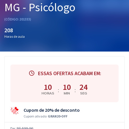
MG - Psicólogo
Pós
Graduação
(CÓDIGO: 201333)
208
OAB
Horas de aula
Mentorias
Questões grátis
Conteúdo gratuito
ESSAS OFERTAS ACABAM EM:
Blog
10
10
23
:
:
HORAS
MIN
SEG
Aprovados
Cupom de 20% de desconto
Atendimento
Cupom ativado:
GRAN20-OFF
De:
R$ 599,90