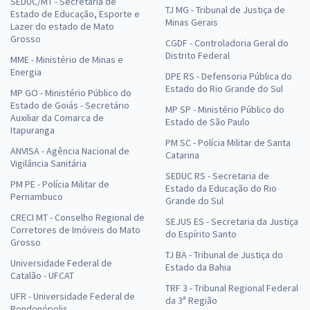
SEDUC/MT - Secretaria de
TJ MG - Tribunal de Justiça de
Estado de Educação, Esporte e
Minas Gerais
Lazer do estado de Mato
Grosso
CGDF - Controladoria Geral do
Distrito Federal
MME - Ministério de Minas e
Energia
DPE RS - Defensoria Pública do
Estado do Rio Grande do Sul
MP GO - Ministério Público do
Estado de Goiás - Secretário
MP SP - Ministério Público do
Auxiliar da Comarca de
Estado de São Paulo
Itapuranga
PM SC - Polícia Militar de Santa
ANVISA - Agência Nacional de
Catarina
Vigilância Sanitária
SEDUC RS - Secretaria de
PM PE - Polícia Militar de
Estado da Educação do Rio
Pernambuco
Grande do Sul
CRECI MT - Conselho Regional de
SEJUS ES - Secretaria da Justiça
Corretores de Imóveis do Mato
do Espírito Santo
Grosso
TJ BA - Tribunal de Justiça do
Universidade Federal de
Estado da Bahia
Catalão - UFCAT
TRF 3 - Tribunal Regional Federal
UFR - Universidade Federal de
da 3ª Região
Rondonópolis