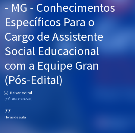
- MG - Conhecimentos
Pós
Específicos Para o
Graduação
Cargo de Assistente
OAB
Social Educacional
Mentorias
com a Equipe Gran
Questões grátis
Conteúdo gratuito
(Pós-Edital)
Blog
Baixar edital
Aprovados
(CÓDIGO: 206593)
77
Atendimento
Horas de aula