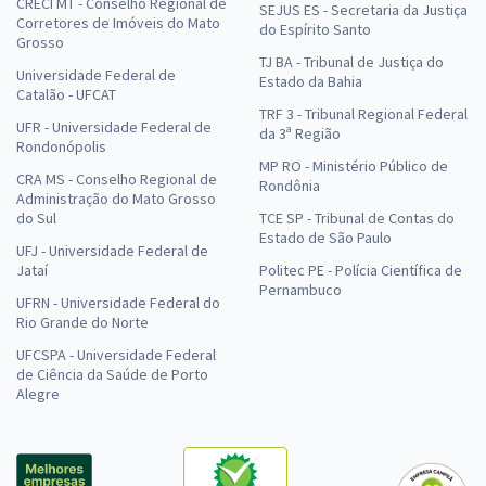
CRECI MT - Conselho Regional de
SEJUS ES - Secretaria da Justiça
Corretores de Imóveis do Mato
do Espírito Santo
Grosso
TJ BA - Tribunal de Justiça do
Universidade Federal de
Estado da Bahia
Catalão - UFCAT
TRF 3 - Tribunal Regional Federal
UFR - Universidade Federal de
da 3ª Região
Rondonópolis
MP RO - Ministério Público de
CRA MS - Conselho Regional de
Rondônia
Administração do Mato Grosso
do Sul
TCE SP - Tribunal de Contas do
Estado de São Paulo
UFJ - Universidade Federal de
Jataí
Politec PE - Polícia Científica de
Pernambuco
UFRN - Universidade Federal do
Rio Grande do Norte
UFCSPA - Universidade Federal
de Ciência da Saúde de Porto
Alegre