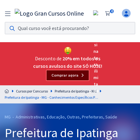
0
Assinatura Ilimitada 11
Acesso a todos os cursos. Teste grátis por 7 dias!
Assinatura OAB Até Passar
Acesso ilimitado a toda preparação para o Exame da
Desconto de
20% em todos os
Ordem, até você passar!
cursos avulsos do site SÓ HOJE!
Comprar agora
Residências Multiprofissionais
Preparação completa e intensiva para as principais
Cursos por Concurso
Prefeitura de Ipatinga - MG
residências em saúde do Brasil
Prefeitura de Ipatinga - MG - Conhecimentos Específicos Para o Cargo de Assistente Social Educacional com a Equipe Gran (Pós-Edital)
Concursos
MG - Administrativas, Educação, Outras, Prefeituras, Saúde
Assinatura Ilimitada
Prefeitura de Ipatinga
Cursos 20% OFF