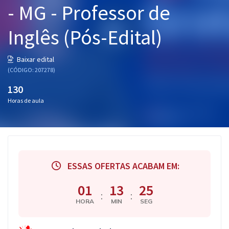
- MG - Professor de
Pós
Inglês (Pós-Edital)
Graduação
OAB
Baixar edital
(CÓDIGO: 207278)
Mentorias
130
Horas de aula
Questões grátis
Conteúdo gratuito
Blog
ESSAS OFERTAS ACABAM EM:
Aprovados
01
13
24
:
:
Atendimento
HORA
MIN
SEG