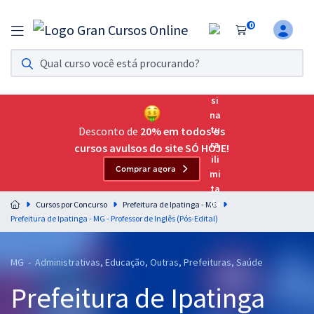
0
Assinatura Ilimitada 11
Acesso a todos os cursos. Teste grátis por 7 dias!
Assinatura OAB Até Passar
Acesso ilimitado a toda preparação para o Exame da
Desconto de
20% em todos os
Ordem, até você passar!
cursos avulsos do site SÓ HOJE!
Comprar agora
Residências Multiprofissionais
Preparação completa e intensiva para as principais
Cursos por Concurso
Prefeitura de Ipatinga - MG
residências em saúde do Brasil
Prefeitura de Ipatinga - MG - Professor de Inglês (Pós-Edital)
Concursos
MG - Administrativas, Educação, Outras, Prefeituras, Saúde
Assinatura Ilimitada
Prefeitura de Ipatinga
Cursos 20% OFF