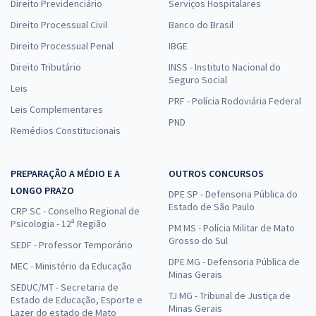
Direito Previdenciário
Serviços Hospitalares
Direito Processual Civil
Banco do Brasil
Direito Processual Penal
IBGE
Direito Tributário
INSS - Instituto Nacional do
Seguro Social
Leis
PRF - Polícia Rodoviária Federal
Leis Complementares
PND
Remédios Constitucionais
PREPARAÇÃO A MÉDIO E A
OUTROS CONCURSOS
LONGO PRAZO
DPE SP - Defensoria Pública do
Estado de São Paulo
CRP SC - Conselho Regional de
Psicologia - 12ª Região
PM MS - Polícia Militar de Mato
Grosso do Sul
SEDF - Professor Temporário
DPE MG - Defensoria Pública de
MEC - Ministério da Educação
Minas Gerais
SEDUC/MT - Secretaria de
TJ MG - Tribunal de Justiça de
Estado de Educação, Esporte e
Minas Gerais
Lazer do estado de Mato