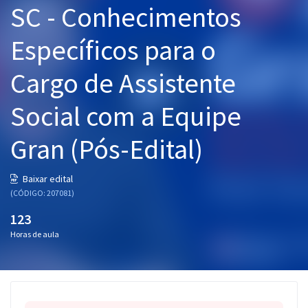
SC - Conhecimentos
Pós
Específicos para o
Graduação
Cargo de Assistente
OAB
Social com a Equipe
Mentorias
Gran (Pós-Edital)
Questões grátis
Conteúdo gratuito
Baixar edital
(CÓDIGO: 207081)
Blog
123
Aprovados
Horas de aula
Atendimento