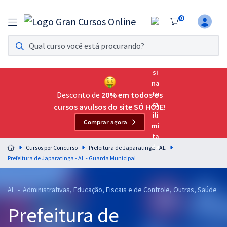
0
Assinatura Ilimitada 11
Acesso a todos os cursos. Teste grátis por 7 dias!
Assinatura OAB Até Passar
Acesso ilimitado a toda preparação para o Exame da
Desconto de
20% em todos os
Ordem, até você passar!
cursos avulsos do site SÓ HOJE!
Comprar agora
Residências Multiprofissionais
Preparação completa e intensiva para as principais
Cursos por Concurso
Prefeitura de Japaratinga - AL
residências em saúde do Brasil
Prefeitura de Japaratinga - AL - Guarda Municipal
Concursos
AL - Administrativas, Educação, Fiscais e de Controle, Outras, Saúde
Assinatura Ilimitada
Prefeitura de
Cursos 20% OFF