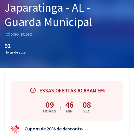
Japaratinga - AL -
Pós
Guarda Municipal
Graduação
OAB
(CÓDIGO: 191026)
92
Mentorias
Horas de aula
Questões grátis
Conteúdo gratuito
Blog
ESSAS OFERTAS ACABAM EM:
Aprovados
09
46
07
:
:
HORAS
MIN
SEG
Atendimento
Cupom de 20% de desconto