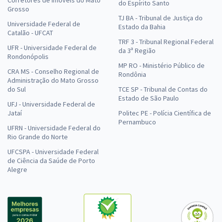
Corretores de Imóveis do Mato
do Espírito Santo
Grosso
TJ BA - Tribunal de Justiça do
Universidade Federal de
Estado da Bahia
Catalão - UFCAT
TRF 3 - Tribunal Regional Federal
UFR - Universidade Federal de
da 3ª Região
Rondonópolis
MP RO - Ministério Público de
CRA MS - Conselho Regional de
Rondônia
Administração do Mato Grosso
do Sul
TCE SP - Tribunal de Contas do
Estado de São Paulo
UFJ - Universidade Federal de
Jataí
Politec PE - Polícia Científica de
Pernambuco
UFRN - Universidade Federal do
Rio Grande do Norte
UFCSPA - Universidade Federal
de Ciência da Saúde de Porto
Alegre