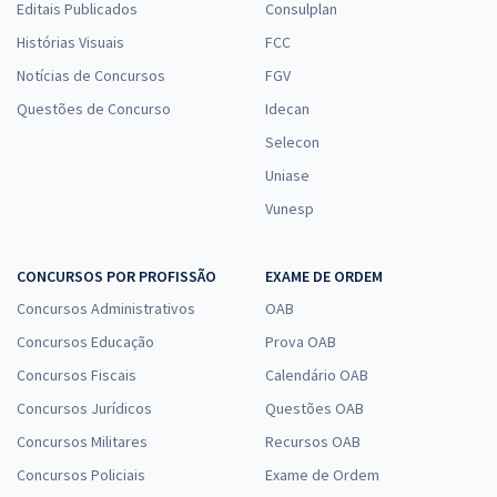
Editais Publicados
Consulplan
Histórias Visuais
FCC
Notícias de Concursos
FGV
Questões de Concurso
Idecan
Selecon
Uniase
Vunesp
CONCURSOS POR PROFISSÃO
EXAME DE ORDEM
Concursos Administrativos
OAB
Concursos Educação
Prova OAB
Concursos Fiscais
Calendário OAB
Concursos Jurídicos
Questões OAB
Concursos Militares
Recursos OAB
Concursos Policiais
Exame de Ordem