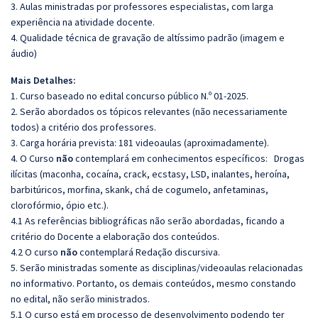
3. Aulas ministradas por professores especialistas, com larga
experiência na atividade docente.
4. Qualidade técnica de gravação de altíssimo padrão (imagem e
áudio)
Mais Detalhes:
1. Curso baseado no edital concurso público N.º 01-2025.
2. Serão abordados os tópicos relevantes (não necessariamente
todos) a critério dos professores.
3. Carga horária prevista: 181 videoaulas (aproximadamente).
4. O Curso
não
contemplará em conhecimentos específicos:
Drogas
ilícitas (maconha, cocaína, crack, ecstasy, LSD, inalantes, heroína,
barbitúricos, morfina, skank, chá de cogumelo, anfetaminas,
clorofórmio, ópio etc.).
4.1 As referências bibliográficas não serão abordadas, ficando a
critério do Docente a elaboração dos conteúdos.
4.2 O curso
não
contemplará Redação discursiva.
5. Serão ministradas somente as disciplinas/videoaulas relacionadas
no informativo. Portanto, os demais conteúdos, mesmo constando
no edital, não serão ministrados.
5.1 O curso está em processo de desenvolvimento podendo ter