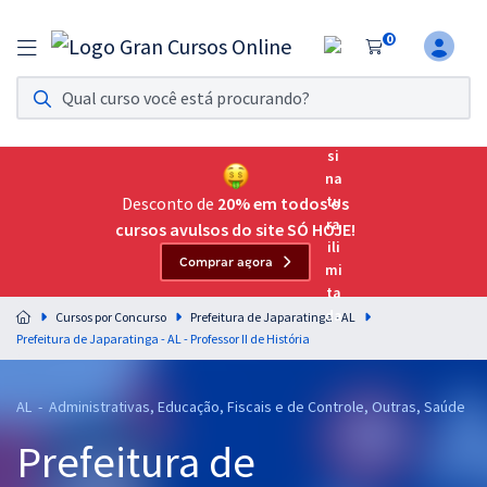
0
Assinatura Ilimitada 11
Acesso a todos os cursos. Teste grátis por 7 dias!
Assinatura OAB Até Passar
Acesso ilimitado a toda preparação para o Exame da
Desconto de
20% em todos os
Ordem, até você passar!
cursos avulsos do site SÓ HOJE!
Comprar agora
Residências Multiprofissionais
Preparação completa e intensiva para as principais
Cursos por Concurso
Prefeitura de Japaratinga - AL
residências em saúde do Brasil
Prefeitura de Japaratinga - AL - Professor II de História
Concursos
AL - Administrativas, Educação, Fiscais e de Controle, Outras, Saúde
Assinatura Ilimitada
Prefeitura de
Cursos 20% OFF