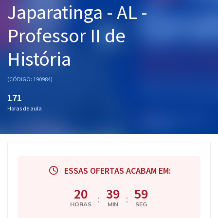
Japaratinga - AL -
Pós
Professor II de
Graduação
História
OAB
Mentorias
(CÓDIGO: 190984)
171
Questões grátis
Horas de aula
Conteúdo gratuito
Blog
Aprovados
ESSAS OFERTAS ACABAM EM:
Atendimento
20
39
58
:
:
HORAS
MIN
SEG