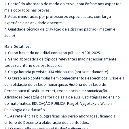
2. Conteúdo abordado de modo objetivo, com ênfase nos aspectos
mais cobrados nas provas.
3. Aulas ministradas por professores especialistas, com larga
experiência na atividade docente.
4. Qualidade técnica de gravação de altíssimo padrão (imagem e
áudio)
Mais Detalhes:
1. Curso baseado no edital concurso público N.º 01-2025.
2. Serão abordados os tópicos relevantes (não necessariamente
todos) a critério dos professores.
3. Carga horária prevista: 334 videoaulas (aproximadamente).
4. O Curso
não
contemplará em conhecimentos específicos:
Crise e a
consolidação do estado monárquico. História do estado de
Pernambuco (Brasil). Internet, redes sociais e comunicação.
Atividades pedagógicas fora da sala de aula. Estratégias no ensino
de matemática. EDUCAÇÃO PÚBLICA: Piaget, Vygotsky e Wallon.
Psicologia da educação.
4.1 As referências bibliográficas não serão abordadas, ficando a
critério do Docente a elaboração dos conteúdos.
4.2 O curso
não
contemplará Redação discursiva.