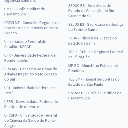
Vigilância Sanitária
SEDUC RS - Secretaria de
PM PE - Polícia Militar de
Estado da Educação do Rio
Pernambuco
Grande do Sul
CRECI MT - Conselho Regional de
SEJUS ES - Secretaria da Justiça
Corretores de Imóveis do Mato
do Espírito Santo
Grosso
TJ BA - Tribunal de Justiça do
Universidade Federal de
Estado da Bahia
Catalão - UFCAT
TRF 3 - Tribunal Regional Federal
UFR - Universidade Federal de
da 3ª Região
Rondonópolis
MP RO - Ministério Público de
CRA MS - Conselho Regional de
Rondônia
Administração do Mato Grosso
do Sul
TCE SP - Tribunal de Contas do
Estado de São Paulo
UFJ - Universidade Federal de
Jataí
Politec PE - Polícia Científica de
Pernambuco
UFRN - Universidade Federal do
Rio Grande do Norte
UFCSPA - Universidade Federal
de Ciência da Saúde de Porto
Alegre