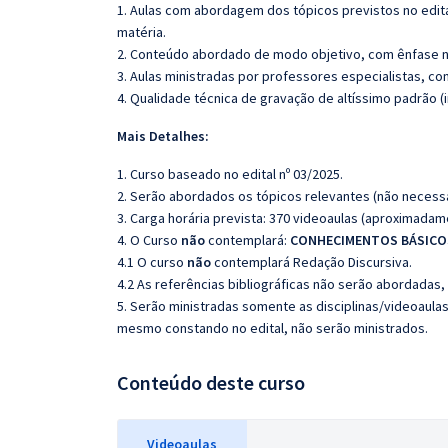
1. Aulas com abordagem dos tópicos previstos no edita
matéria.
2. Conteúdo abordado de modo objetivo, com ênfase n
3. Aulas ministradas por professores especialistas, co
4. Qualidade técnica de gravação de altíssimo padrão 
Mais Detalhes:
1. Curso baseado no edital nº 03/2025.
2. Serão abordados os tópicos relevantes (não necessa
3. Carga horária prevista: 370 videoaulas (aproximadam
4. O Curso
não
contemplará:
CONHECIMENTOS BÁSICOS
4.1 O curso
não
contemplará Redação Discursiva.
4.2 As referências bibliográficas não serão abordadas,
5. Serão ministradas somente as disciplinas/videoaula
mesmo constando no edital, não serão ministrados.
Conteúdo deste curso
Videoaulas