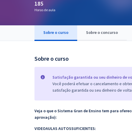
185
Pós
Horas de aula
Graduação
Sobre o curso
Sobre o concurso
OAB
Mentorias
Sobre o curso
Questões grátis
Conteúdo gratuito
Satisfação garantida ou seu dinheiro de vo
Você poderá efetuar o cancelamento e obter 
Blog
satisfação garantida ou seu dinheiro de volta
Aprovados
Veja o que o Sistema Gran de Ensino tem para ofer
Atendimento
aprovação):
VIDEOAULAS AUTOSSUFICIENTES: