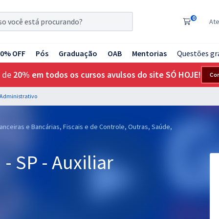
0
At
20% OFF
Pós
Graduação
OAB
Mentorias
Questões gr
 de
20% em todos os cursos avulsos do site SÓ HOJE!
Co
r Administrativo
anceiras e Bancárias, Fiscais e de Controle, Outras, Saúde,
- SP - Auxiliar