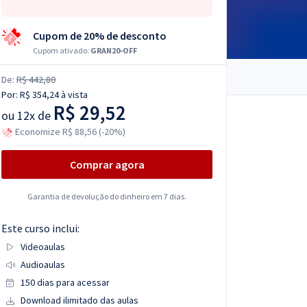
Cupom de 20% de desconto
Cupom ativado:
GRAN20-OFF
De:
R$ 442,80
Por:
R$ 354,24
à vista
R$ 29,52
ou
12x de
Economize R$ 88,56 (-20%)
Comprar agora
Garantia de devolução do dinheiro em 7 dias.
Este curso inclui:
Videoaulas
Audioaulas
150 dias para acessar
Download ilimitado das aulas