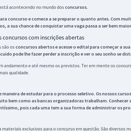
ue está acontecendo no mundo dos
concursos.
ara concurso e comece a se preparar o quanto antes. Com muita
os, a sua chance de conquistar uma vaga passa a ser bem maior
os concursos com inscrições abertas
s são os
concursos abertos e acesse o edital para começar a sua
ido pode lhe fazer perder a inscrição e ver o seu sonho se dis
 em andamento e até mesmo os previstos. Ter em mente os concurso
ais qualidade.
 maneira de estudar para o processo seletivo. Os nossos curso
uito bem como as bancas organizadoras trabalham. Conhecer a
tíssimo, pois cada uma tem a sua forma de administrar os proc
 a materiais exclusivos para o concurso em questão. São diversos 