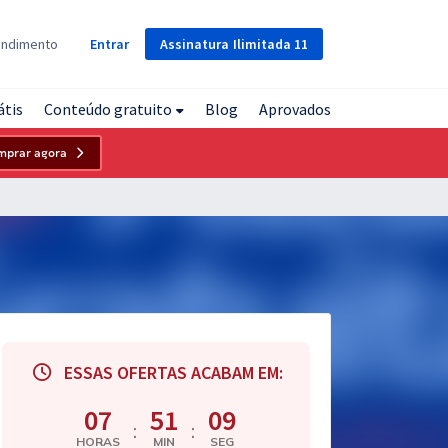
Assinatura
Ilimitada
11
endimento
Entrar
átis
Conteúdo gratuito
Blog
Aprovados
mprar agora
ESSAS OFERTAS ACABAM EM:
07
51
08
:
:
HORAS
MIN
SEG