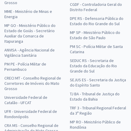
Grosso
CGDF - Controladoria Geral do
Distrito Federal
MME - Ministério de Minas e
Energia
DPE RS - Defensoria Pública do
Estado do Rio Grande do Sul
MP GO - Ministério Público do
Estado de Goiás - Secretário
MP SP - Ministério Público do
Auxiliar da Comarca de
Estado de São Paulo
Itapuranga
PM SC - Polícia Militar de Santa
ANVISA - Agência Nacional de
Catarina
Vigilância Sanitária
SEDUC RS - Secretaria de
PM PE - Polícia Militar de
Estado da Educação do Rio
Pernambuco
Grande do Sul
CRECI MT - Conselho Regional de
SEJUS ES - Secretaria da Justiça
Corretores de Imóveis do Mato
do Espírito Santo
Grosso
TJ BA - Tribunal de Justiça do
Universidade Federal de
Estado da Bahia
Catalão - UFCAT
TRF 3 - Tribunal Regional Federal
UFR - Universidade Federal de
da 3ª Região
Rondonópolis
MP RO - Ministério Público de
CRA MS - Conselho Regional de
Rondônia
Administração do Mato Grosso