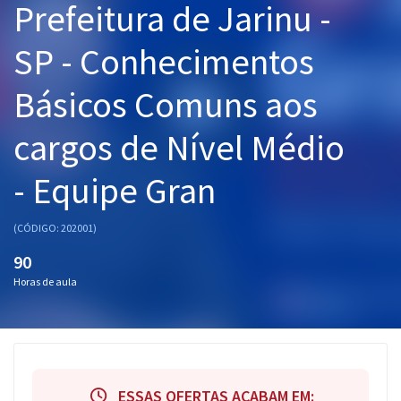
Prefeitura de Jarinu -
Pós
SP - Conhecimentos
Graduação
Básicos Comuns aos
OAB
cargos de Nível Médio
Mentorias
- Equipe Gran
Questões grátis
Conteúdo gratuito
(CÓDIGO: 202001)
Blog
90
Horas de aula
Aprovados
Atendimento
ESSAS OFERTAS ACABAM EM: