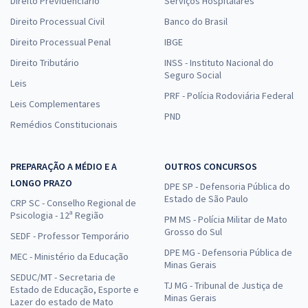
Direito Previdenciário
Serviços Hospitalares
Direito Processual Civil
Banco do Brasil
Direito Processual Penal
IBGE
Direito Tributário
INSS - Instituto Nacional do
Seguro Social
Leis
PRF - Polícia Rodoviária Federal
Leis Complementares
PND
Remédios Constitucionais
PREPARAÇÃO A MÉDIO E A
OUTROS CONCURSOS
LONGO PRAZO
DPE SP - Defensoria Pública do
Estado de São Paulo
CRP SC - Conselho Regional de
Psicologia - 12ª Região
PM MS - Polícia Militar de Mato
Grosso do Sul
SEDF - Professor Temporário
DPE MG - Defensoria Pública de
MEC - Ministério da Educação
Minas Gerais
SEDUC/MT - Secretaria de
TJ MG - Tribunal de Justiça de
Estado de Educação, Esporte e
Minas Gerais
Lazer do estado de Mato