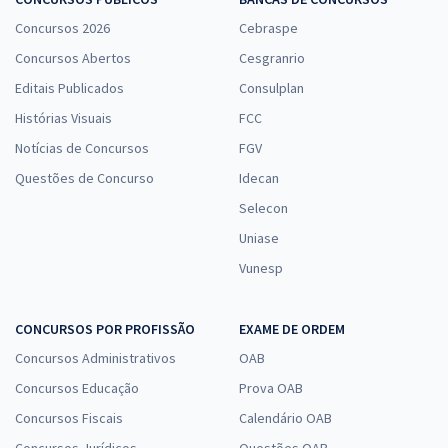
Concursos 2026
Cebraspe
Concursos Abertos
Cesgranrio
Prefeitura de Jundiaí - SP - Conhecimentos Específicos para o Cargo
Editais Publicados
Consulplan
de Fisioterapeuta (Pós-edital)
Histórias Visuais
FCC
R$ 223,84
à vista
18,65
R$
Notícias de Concursos
ou 12x de
FGV
Economize R$ 55,96 (-20%)
Questões de Concurso
Idecan
Comprar
Selecon
Uniase
Vunesp
CONCURSOS POR PROFISSÃO
EXAME DE ORDEM
Concursos Administrativos
OAB
Concursos Educação
Prova OAB
Concursos Fiscais
Calendário OAB