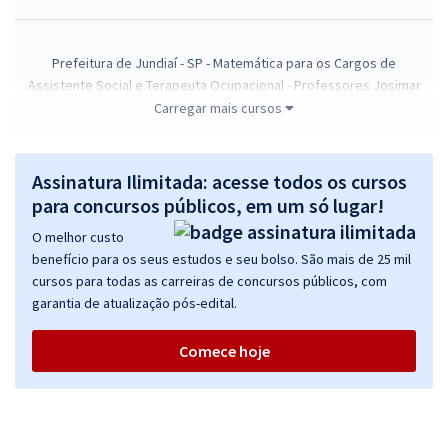
Prefeitura de Jundiaí - SP - Matemática para os Cargos de
Assistente Social e Terapeuta Ocupacional - Professores Josimar
Padilha e Thiago Cardoso (Pós-Edital)
Carregar mais cursos
R$ 71,92
à vista
5,99
R$
ou 12x de
Assinatura Ilimitada: acesse todos os cursos
Economize R$ 17,98 (-20%)
para concursos públicos, em um só lugar!
Comprar
O melhor custo
benefício para os seus estudos e seu bolso. São mais de 25 mil
cursos para todas as carreiras de concursos públicos, com
garantia de atualização pós-edital.
Prefeitura de Jundiaí - SP - Matemática para os Cargos de
Assistente Social e Terapeuta Ocupacional - Professores: Marcelo
Comece hoje
Leite e Thiago Cardoso (Pós-Edital)
R$ 71,92
à vista
5,99
R$
ou 12x de
Economize R$ 17,98 (-20%)