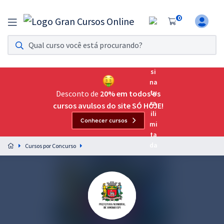
0
Assinatura Ilimitada 11
Acesso a todos os cursos. Teste grátis por 7 dias!
Assinatura OAB Até Passar
Acesso ilimitado a toda preparação para o Exame da
Desconto de
20% em todos os
Ordem, até você passar!
cursos avulsos do site SÓ HOJE!
Conhecer cursos
Residências Multiprofissionais
Preparação completa e intensiva para as principais
Cursos por Concurso
residências em saúde do Brasil
Concursos
Assinatura Ilimitada
Cursos 20% OFF