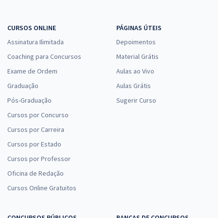
CURSOS ONLINE
PÁGINAS ÚTEIS
Assinatura Ilimitada
Depoimentos
Prefeitura de Jundiaí - SP - Farmacêutico (Pós-edital)
Coaching para Concursos
Material Grátis
R$ 367,92
à vista
30,66
R$
ou 12x de
Exame de Ordem
Aulas ao Vivo
Economize R$ 91,98 (-20%)
Graduação
Aulas Grátis
Comprar
Pós-Graduação
Sugerir Curso
Cursos por Concurso
Cursos por Carreira
Prefeitura de Jundiaí - SP - Conhecimentos Específicos para
Cursos por Estado
Assistente Social (Pós-Edital)
Cursos por Professor
R$ 263,92
à vista
Oficina de Redação
21,99
R$
ou 12x de
Cursos Online Gratuitos
Economize R$ 65,98 (-20%)
Comprar
CONCURSOS PÚBLICOS
BANCAS DE CONCURSOS