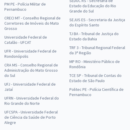
SEDUC RS - Secretaria de
PM PE - Polícia Militar de
Estado da Educação do Rio
Pernambuco
Grande do Sul
CRECI MT - Conselho Regional de
SEJUS ES - Secretaria da Justiça
Corretores de Imóveis do Mato
do Espírito Santo
Grosso
TJ BA - Tribunal de Justiça do
Universidade Federal de
Estado da Bahia
Catalão - UFCAT
TRF 3 - Tribunal Regional Federal
UFR - Universidade Federal de
da 3ª Região
Rondonópolis
MP RO - Ministério Público de
CRA MS - Conselho Regional de
Rondônia
Administração do Mato Grosso
do Sul
TCE SP - Tribunal de Contas do
Estado de São Paulo
UFJ - Universidade Federal de
Jataí
Politec PE - Polícia Científica de
Pernambuco
UFRN - Universidade Federal do
Rio Grande do Norte
UFCSPA - Universidade Federal
de Ciência da Saúde de Porto
Alegre