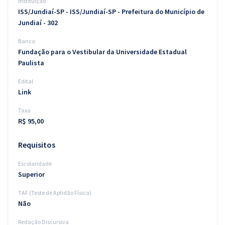
Instituição
ISS/Jundiaí-SP - ISS/Jundiaí-SP - Prefeitura do Município de
Jundiaí - 302
Banca
Fundação para o Vestibular da Universidade Estadual
Paulista
Edital
Link
Taxa
R$ 95,00
Requisitos
Escolaridade
Superior
TAF (Teste de Aptidão Física)
Não
Redação Discursiva