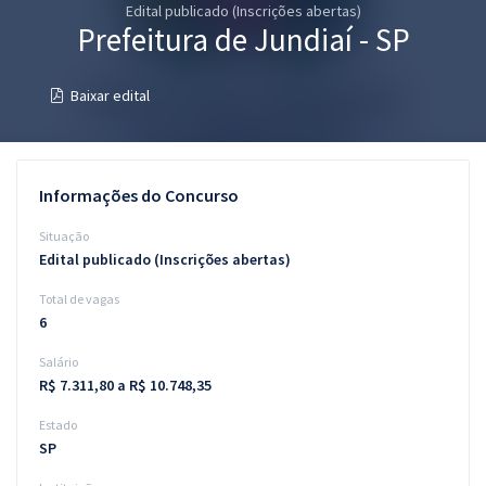
Edital publicado (Inscrições abertas)
Pós
Prefeitura de Jundiaí - SP
Graduação
Baixar edital
OAB
Mentorias
Informações do Concurso
Questões grátis
Situação
Edital publicado (Inscrições abertas)
Conteúdo gratuito
Total de vagas
Blog
6
Aprovados
Salário
R$ 7.311,80 a R$ 10.748,35
Atendimento
Estado
SP