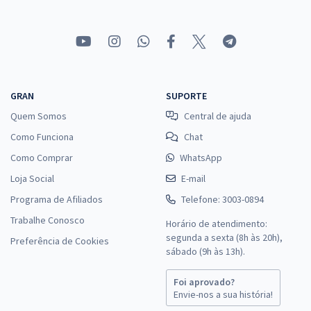
Comprar
Prefeitura de Jundiaí - SP - Enfermeiro (Pós-edital)
R$ 399,92
à vista
GRAN
SUPORTE
33,33
R$
ou 12x de
Quem Somos
Central de ajuda
Economize R$ 99,98 (-20%)
Como Funciona
Chat
Comprar
Como Comprar
WhatsApp
Loja Social
E-mail
Programa de Afiliados
Telefone: 3003-0894
Prefeitura de Jundiaí - SP - Conhecimentos Específicos para
Trabalhe Conosco
Horário de atendimento:
Enfermeiro (Pós-edital)
segunda a sexta (8h às 20h),
Preferência de Cookies
R$ 319,92
à vista
sábado (9h às 13h).
26,66
R$
ou 12x de
Foi aprovado?
Economize R$ 79,98 (-20%)
Envie-nos a sua história!
Comprar