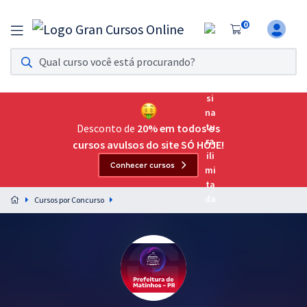
0
Assinatura Ilimitada 11
Acesso a todos os cursos. Teste grátis por 7 dias!
Assinatura OAB Até Passar
Acesso ilimitado a toda preparação para o Exame da
Desconto de
20% em todos os
Ordem, até você passar!
cursos avulsos do site SÓ HOJE!
Conhecer cursos
Residências Multiprofissionais
Preparação completa e intensiva para as principais
Cursos por Concurso
residências em saúde do Brasil
Concursos
Assinatura Ilimitada
Cursos 20% OFF