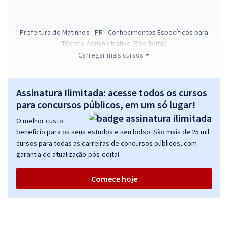
Prefeitura de Matinhos - PR - Conhecimentos Específicos para
Técnico Administrativo (Pós-Edital)
Carregar mais cursos
R$ 278,32
à vista
23,19
R$
ou 12x de
Economize R$ 69,58 (-20%)
Assinatura Ilimitada: acesse todos os cursos
Comprar
para concursos públicos, em um só lugar!
O melhor custo
benefício para os seus estudos e seu bolso. São mais de 25 mil
cursos para todas as carreiras de concursos públicos, com
Prefeitura de Matinhos - PR - Conhecimentos Básicos para os
garantia de atualização pós-edital.
Cargos de Nível Superior (Pós-Edital)
R$ 267,84
à vista
Comece hoje
22,32
R$
ou 12x de
Economize R$ 66,96 (-20%)
Comprar