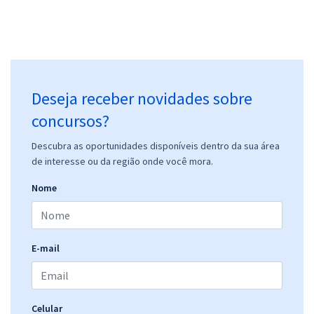
Prefeitura de Matinhos - PR - Professor (Módulo Especial) (Pós-
Edital)
R$ 478,32
à vista
Deseja receber novidades sobre
39,86
R$
ou 12x de
concursos?
Economize R$ 119,58 (-20%)
Comprar
Descubra as oportunidades disponíveis dentro da sua área
de interesse ou da região onde você mora.
Nome
GCM de Matinhos - PR - Guarda Civil Municipal (Pós-Edital)
R$ 399,92
à vista
33,33
R$
ou 12x de
E-mail
Economize R$ 99,98 (-20%)
Comprar
Celular