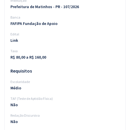
Instituição
Prefeitura de Matinhos - PR - 107/2026
Banca
FAFIPA Fundação de Apoio
Edital
Link
Taxa
R$ 80,00 a R$ 160,00
Requisitos
Escolaridade
Médio
TAF (Teste de Aptidão Física)
Não
Redação Discursiva
Não