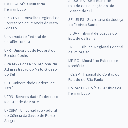
SEDUC RS - Secretaria de
PM PE - Polícia Militar de
Estado da Educação do Rio
Pernambuco
Grande do Sul
CRECI MT - Conselho Regional de
SEJUS ES - Secretaria da Justiça
Corretores de Imóveis do Mato
do Espírito Santo
Grosso
TJ BA - Tribunal de Justiça do
Universidade Federal de
Estado da Bahia
Catalão - UFCAT
TRF 3 - Tribunal Regional Federal
UFR - Universidade Federal de
da 3ª Região
Rondonópolis
MP RO - Ministério Público de
CRA MS - Conselho Regional de
Rondônia
Administração do Mato Grosso
do Sul
TCE SP - Tribunal de Contas do
Estado de São Paulo
UFJ - Universidade Federal de
Jataí
Politec PE - Polícia Científica de
Pernambuco
UFRN - Universidade Federal do
Rio Grande do Norte
UFCSPA - Universidade Federal
de Ciência da Saúde de Porto
Alegre