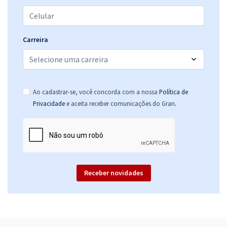
GCM de Matinhos - PR - Conhecimentos Específicos para o cargo de
Guarda Civil Municipal (Pós-Edital)
Carreira
R$ 239,92
à vista
19,99
R$
ou 12x de
Economize R$ 59,98 (-20%)
Ao cadastrar-se, você concorda com a nossa
Política de
Comprar
.
Privacidade
e aceita receber comunicações do Gran
Receber novidades