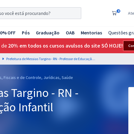
0
At
20% OFF
Pós
Graduação
OAB
Mentorias
Questões gr
 de
20% em todos os cursos avulsos do site SÓ HOJE!
Co
Prefeitura de Messias Targino - RN - Professor de Educação Infantil
, Fiscais e de Controle, Jurídicas, Saúde
s Targino - RN -
ão Infantil