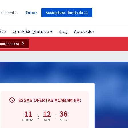
Assinatura
Ilimitada
11
endimento
Entrar
átis
Conteúdo gratuito
Blog
Aprovados
mprar agora
ESSAS OFERTAS ACABAM EM:
11
12
35
:
:
HORAS
MIN
SEG