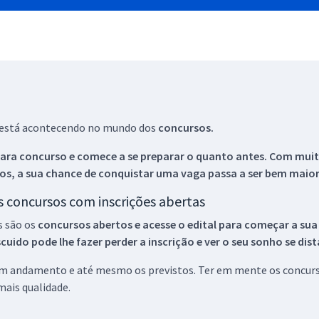
ue está acontecendo no mundo dos
concursos.
ara concurso e comece a se preparar o quanto antes. Com muita
os, a sua chance de conquistar uma vaga passa a ser bem maior
os concursos com inscrições abertas
s são os
concursos abertos e acesse o edital para começar a sua
ido pode lhe fazer perder a inscrição e ver o seu sonho se dis
 em andamento e até mesmo os previstos. Ter em mente os concurso
ais qualidade.