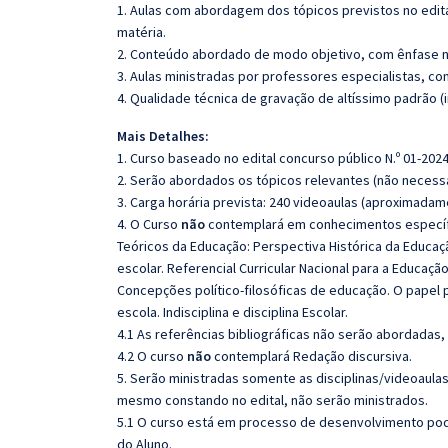
1. Aulas com abordagem dos tópicos previstos no edita
matéria.
2. Conteúdo abordado de modo objetivo, com ênfase n
3. Aulas ministradas por professores especialistas, co
4. Qualidade técnica de gravação de altíssimo padrão 
Mais Detalhes:
1. Curso baseado no edital concurso público N.º 01-2024
2. Serão abordados os tópicos relevantes (não necessa
3. Carga horária prevista: 240 videoaulas (aproximadam
4. O Curso
não
contemplará em conhecimentos específic
Teóricos da Educação: Perspectiva Histórica da Educaç
escolar. Referencial Curricular Nacional para a Educação In
Concepções político-filosóficas de educação. O papel po
escola. Indisciplina e disciplina Escolar.
4.1 As referências bibliográficas não serão abordadas,
4.2 O curso
não
contemplará Redação discursiva.
5. Serão ministradas somente as disciplinas/videoaula
mesmo constando no edital, não serão ministrados.
5.1 O curso está em processo de desenvolvimento pode
do Aluno.