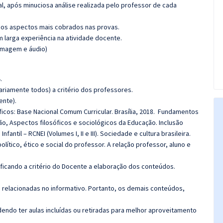
l, após minuciosa análise realizada pelo professor de cada
os aspectos mais cobrados nas provas.
m larga experiência na atividade docente.
(imagem e áudio)
.
riamente todos) a critério dos professores.
ente).
os: Base Nacional Comum Curricular. Brasília, 2018. Fundamentos
ão, Aspectos filosóficos e sociológicos da Educação. Inclusão
fantil – RCNEI (Volumes I, II e III). Sociedade e cultura brasileira.
lítico, ético e social do professor. A relação professor, aluno e
 ficando a critério do Docente a elaboração dos conteúdos.
s relacionadas no informativo. Portanto, os demais conteúdos,
ndo ter aulas incluídas ou retiradas para melhor aproveitamento