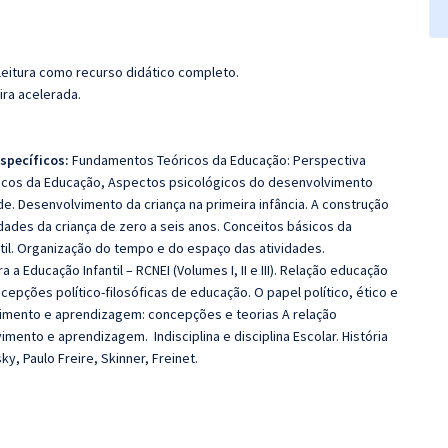
leitura como recurso didático completo.
ira acelerada.
specíficos:
Fundamentos Teóricos da Educação: Perspectiva
ógicos da Educação, Aspectos psicológicos do desenvolvimento
e. Desenvolvimento da criança na primeira infância. A construção
ades da criança de zero a seis anos. Conceitos básicos da
ntil. Organização do tempo e do espaço das atividades.
a a Educação Infantil – RCNEI (Volumes I, II e III). Relação educação
cepções político-filosóficas de educação. O papel político, ético e
vimento e aprendizagem: concepções e teorias A relação
imento e aprendizagem. Indisciplina e disciplina Escolar. História
, Paulo Freire, Skinner, Freinet.