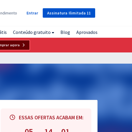
Assinatura
Ilimitada
11
endimento
Entrar
átis
Conteúdo gratuito
Blog
Aprovados
mprar agora
ESSAS OFERTAS ACABAM EM:
05
14
00