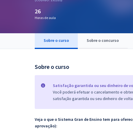
Pós
26
Graduação
Horas de aula
OAB
Sobre o curso
Sobre o concurso
Mentorias
Questões grátis
Sobre o curso
Conteúdo gratuito
Blog
Satisfação garantida ou seu dinheiro de vo
Você poderá efetuar o cancelamento e obter 
Aprovados
satisfação garantida ou seu dinheiro de volta
Atendimento
Veja o que o Sistema Gran de Ensino tem para ofer
aprovação):