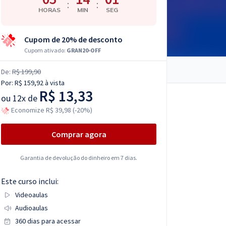
:
:
HORAS
MIN
SEG
Cupom de 20% de desconto
Cupom ativado:
GRAN20-OFF
De:
R$ 199,90
Por:
R$ 159,92
à vista
R$ 13,33
ou
12x de
Economize R$ 39,98 (-20%)
Comprar agora
Garantia de devolução do dinheiro em 7 dias.
Este curso inclui:
Videoaulas
Audioaulas
360 dias para acessar