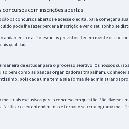
os concursos com inscrições abertas
s são os
concursos abertos e acesse o edital para começar a sua
ido pode lhe fazer perder a inscrição e ver o seu sonho se dis
 em andamento e até mesmo os previstos. Ter em mente os concurso
ais qualidade.
 maneira de estudar para o processo seletivo. Os nossos curso
uito bem como as bancas organizadoras trabalham. Conhecer a
tíssimo, pois cada uma tem a sua forma de administrar os proc
 a materiais exclusivos para o concurso em questão. São diversos 
a facilitar o seu entendimento e tornar o seu cronograma mais fle