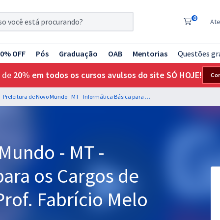
0
At
20% OFF
Pós
Graduação
OAB
Mentorias
Questões gr
 de
20% em todos os cursos avulsos do site SÓ HOJE!
Co
Prefeitura de Novo Mundo - MT - Informática Básica para os Cargos de Nível Médio com o Prof. Fabrício Melo
 Mundo - MT -
para os Cargos de
rof. Fabrício Melo