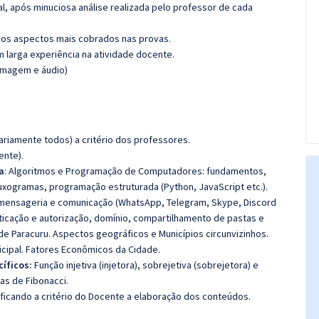
l, após minuciosa análise realizada pelo professor de cada
os aspectos mais cobrados nas provas.
m larga experiência na atividade docente.
(imagem e áudio)
riamente todos) a critério dos professores.
ente).
a
: Algoritmos e Programação de Computadores: fundamentos,
uxogramas, programação estruturada (Python, JavaScript etc.).
 mensageria e comunicação (WhatsApp, Telegram, Skype, Discord
nticação e autorização, domínio, compartilhamento de pastas e
 de Paracuru. Aspectos geográficos e Municípios circunvizinhos.
cipal. Fatores Econômicos da Cidade.
íficos:
Função injetiva (injetora), sobrejetiva (sobrejetora) e
cias de Fibonacci.
 ficando a critério do Docente a elaboração dos conteúdos.