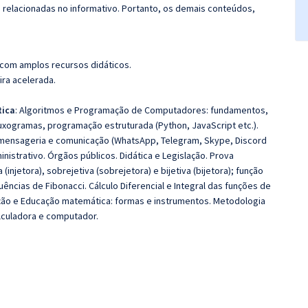
s relacionadas no informativo. Portanto, os demais conteúdos,
 com amplos recursos didáticos.
ira acelerada.
tica
: Algoritmos e Programação de Computadores: fundamentos,
uxogramas, programação estruturada (Python, JavaScript etc.).
 mensageria e comunicação (WhatsApp, Telegram, Skype, Discord
nistrativo. Órgãos públicos. Didática e Legislação. Prova
a (injetora), sobrejetiva (sobrejetora) e bijetiva (bijetora); função
ncias de Fibonacci. Cálculo Diferencial e Integral das funções de
ação e Educação matemática: formas e instrumentos. Metodologia
lculadora e computador.