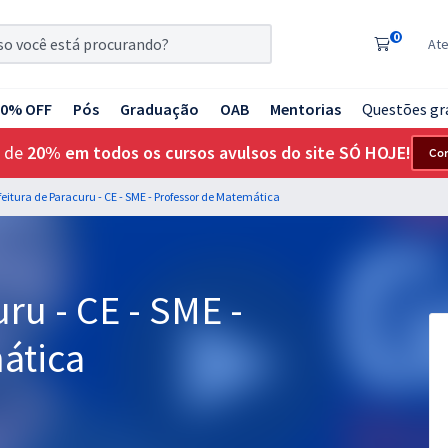
0
At
20% OFF
Pós
Graduação
OAB
Mentorias
Questões gr
 de
20% em todos os cursos avulsos do site SÓ HOJE!
Co
feitura de Paracuru - CE - SME - Professor de Matemática
ru - CE - SME -
ática