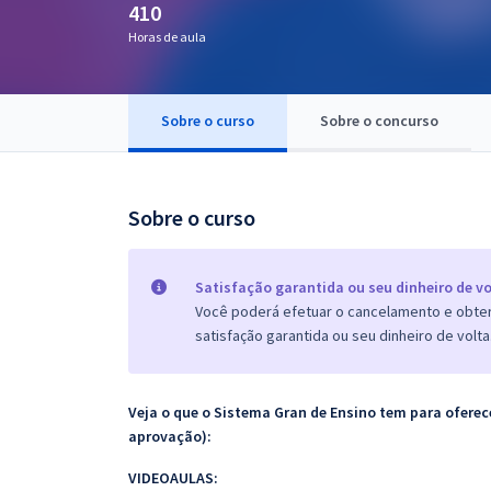
410
Pós
Horas de aula
Graduação
Sobre o curso
Sobre o concurso
OAB
Mentorias
Sobre o curso
Questões grátis
Conteúdo gratuito
Satisfação garantida ou seu dinheiro de vo
Você poderá efetuar o cancelamento e obter 
Blog
satisfação garantida ou seu dinheiro de volta
Aprovados
Veja o que o Sistema Gran de Ensino tem para ofer
Atendimento
aprovação):
VIDEOAULAS: