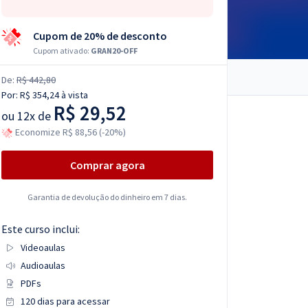
Cupom de 20% de desconto
Cupom ativado:
GRAN20-OFF
De:
R$ 442,80
Por:
R$ 354,24
à vista
R$ 29,52
ou
12x de
Economize R$ 88,56 (-20%)
Comprar agora
Garantia de devolução do dinheiro em 7 dias.
Este curso inclui:
Videoaulas
Audioaulas
PDFs
120 dias para acessar