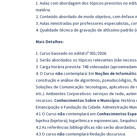
1. Aulas com abordagem dos tópicos previstos no edita
matéria.
2. Conteúdo abordado de modo objetivo, com ênfase n
3. Aulas ministradas por professores especialistas, co
4. Qualidade técnica de gravação de altíssimo padrão 
Mais Detalhes:
1. Curso baseado no edital nº 001/2026.
2. Serão abordados os tópicos relevantes (não necessa
3. Carga horária prevista: 748 videoaulas (aproximadam
4. O Curso
não
contemplará: Em
Noções de Informátic
construção e análise de algoritmos, pseudocódigos, fl
Soluções de Comunicação: tecnologias, aplicativos de
etc.). Ambientes Corporativos: serviços de rede, aute
recursos.
Conhecimentos Sobre o Município:
História
Emancipação e Fundação da Cidade. Administração Muni
4.1 O Curso
não
contemplará em
Conhecimentos Espec
bijetiva (bijetora); logarítmica e exponenciais. Sequên
4.2 As referências bibliográficas não serão abordadas,
4.3 O curso
não
contemplará Redação discursiva.