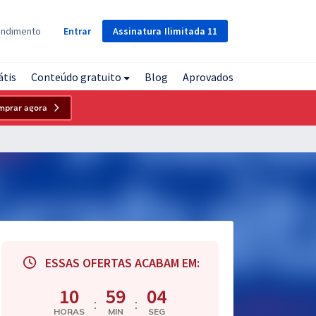
Assinatura
Ilimitada
11
endimento
Entrar
átis
Conteúdo gratuito
Blog
Aprovados
mprar agora
ESSAS OFERTAS ACABAM EM:
10
59
03
:
:
HORAS
MIN
SEG