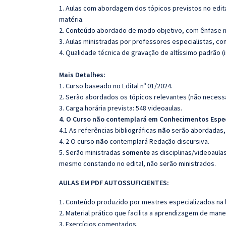
1. Aulas com abordagem dos tópicos previstos no edita
matéria.
2. Conteúdo abordado de modo objetivo, com ênfase n
3. Aulas ministradas por professores especialistas, co
4. Qualidade técnica de gravação de altíssimo padrão 
Mais Detalhes:
1. Curso baseado no Edital nº 01/2024.
2. Serão abordados os tópicos relevantes (não necessa
3. Carga horária prevista: 548 videoaulas.
4. O Curso não contemplará em Conhecimentos Espe
4.1 As referências bibliográficas
não
serão abordadas, 
4. 2 O curso
não
contemplará Redação discursiva.
5. Serão ministradas
somente
as disciplinas/videoaula
mesmo constando no edital, não serão ministrados.
AULAS EM PDF AUTOSSUFICIENTES:
1. Conteúdo produzido por mestres especializados na 
2. Material prático que facilita a aprendizagem de mane
3. Exercícios comentados.