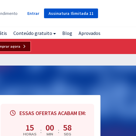
Assinatura
Ilimitada
11
endimento
Entrar
átis
Conteúdo gratuito
Blog
Aprovados
mprar agora
ESSAS OFERTAS ACABAM EM:
15
00
57
:
:
HORAS
MIN
SEG