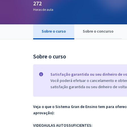
272
Pós
Horas de aula
Graduação
Sobre o curso
Sobre o concurso
OAB
Mentorias
Sobre o curso
Questões grátis
Conteúdo gratuito
Satisfação garantida ou seu dinheiro de vo
Você poderá efetuar o cancelamento e obter 
Blog
satisfação garantida ou seu dinheiro de volta
Aprovados
Veja o que o Sistema Gran de Ensino tem para ofer
Atendimento
aprovação):
VIDEOAULAS AUTOSSUFICIENTES: