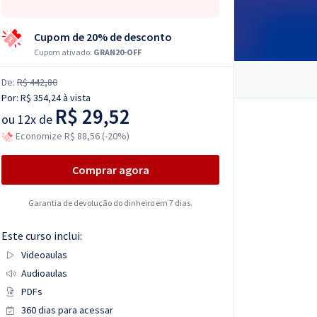
Cupom de 20% de desconto
Cupom ativado:
GRAN20-OFF
De:
R$ 442,80
Por:
R$ 354,24
à vista
R$ 29,52
ou
12x de
Economize R$ 88,56 (-20%)
Comprar agora
Garantia de devolução do dinheiro em 7 dias.
Este curso inclui:
Videoaulas
Audioaulas
PDFs
360 dias para acessar