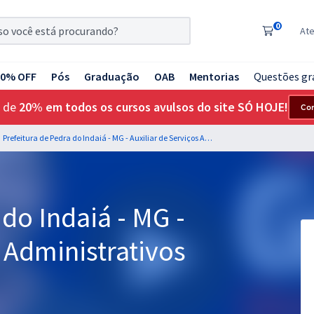
0
At
20% OFF
Pós
Graduação
OAB
Mentorias
Questões gr
 de
20% em todos os cursos avulsos do site SÓ HOJE!
Co
Prefeitura de Pedra do Indaiá - MG - Auxiliar de Serviços Administrativos
do Indaiá - MG -
s Administrativos