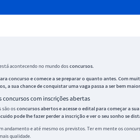
ue está acontecendo no mundo dos
concursos.
ara concurso e comece a se preparar o quanto antes. Com muita
os, a sua chance de conquistar uma vaga passa a ser bem maior
os concursos com inscrições abertas
s são os
concursos abertos e acesse o edital para começar a sua
ido pode lhe fazer perder a inscrição e ver o seu sonho se dis
 em andamento e até mesmo os previstos. Ter em mente os concurso
ais qualidade.