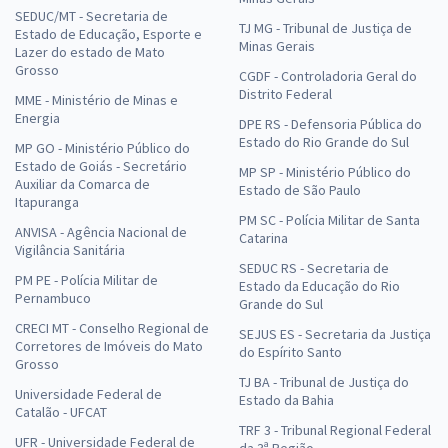
SEDUC/MT - Secretaria de
TJ MG - Tribunal de Justiça de
Estado de Educação, Esporte e
Minas Gerais
Lazer do estado de Mato
Grosso
CGDF - Controladoria Geral do
Distrito Federal
MME - Ministério de Minas e
Energia
DPE RS - Defensoria Pública do
Estado do Rio Grande do Sul
MP GO - Ministério Público do
Estado de Goiás - Secretário
MP SP - Ministério Público do
Auxiliar da Comarca de
Estado de São Paulo
Itapuranga
PM SC - Polícia Militar de Santa
ANVISA - Agência Nacional de
Catarina
Vigilância Sanitária
SEDUC RS - Secretaria de
PM PE - Polícia Militar de
Estado da Educação do Rio
Pernambuco
Grande do Sul
CRECI MT - Conselho Regional de
SEJUS ES - Secretaria da Justiça
Corretores de Imóveis do Mato
do Espírito Santo
Grosso
TJ BA - Tribunal de Justiça do
Universidade Federal de
Estado da Bahia
Catalão - UFCAT
TRF 3 - Tribunal Regional Federal
UFR - Universidade Federal de
da 3ª Região