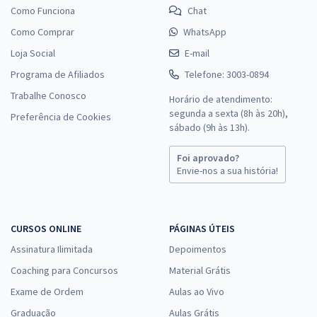
Como Funciona
Chat
Como Comprar
WhatsApp
Loja Social
E-mail
Programa de Afiliados
Telefone: 3003-0894
Trabalhe Conosco
Horário de atendimento:
segunda a sexta (8h às 20h),
Preferência de Cookies
sábado (9h às 13h).
Foi aprovado?
Envie-nos a sua história!
CURSOS ONLINE
PÁGINAS ÚTEIS
Assinatura Ilimitada
Depoimentos
Coaching para Concursos
Material Grátis
Exame de Ordem
Aulas ao Vivo
Graduação
Aulas Grátis