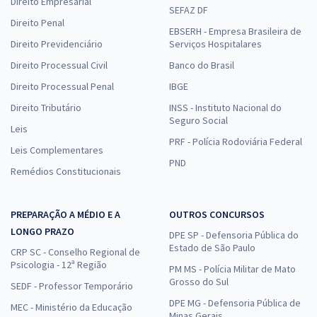
Direito Empresarial
SEFAZ DF
Direito Penal
EBSERH - Empresa Brasileira de
Direito Previdenciário
Serviços Hospitalares
Direito Processual Civil
Banco do Brasil
Direito Processual Penal
IBGE
Direito Tributário
INSS - Instituto Nacional do
Seguro Social
Leis
PRF - Polícia Rodoviária Federal
Leis Complementares
PND
Remédios Constitucionais
PREPARAÇÃO A MÉDIO E A
OUTROS CONCURSOS
LONGO PRAZO
DPE SP - Defensoria Pública do
Estado de São Paulo
CRP SC - Conselho Regional de
Psicologia - 12ª Região
PM MS - Polícia Militar de Mato
Grosso do Sul
SEDF - Professor Temporário
DPE MG - Defensoria Pública de
MEC - Ministério da Educação
Minas Gerais