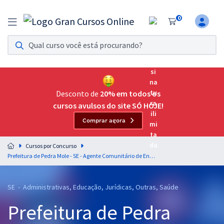
0
Assinatura Ilimitada 11
Acesso a todos os cursos. Teste grátis por 7 dias!
Assinatura OAB Até Passar
Acesso ilimitado a toda preparação para o Exame da
Desconto de
20% em todos os
Ordem, até você passar!
cursos avulsos do site SÓ HOJE!
Comprar agora
Residências Multiprofissionais
Preparação completa e intensiva para as principais
Cursos por Concurso
residências em saúde do Brasil
Prefeitura de Pedra Mole - SE - Agente Comunitário de Endemias (Pré-edital)
Concursos
SE - Administrativas, Educação, Jurídicas, Outras, Saúde
Assinatura Ilimitada
Prefeitura de Pedra
Cursos 20% OFF