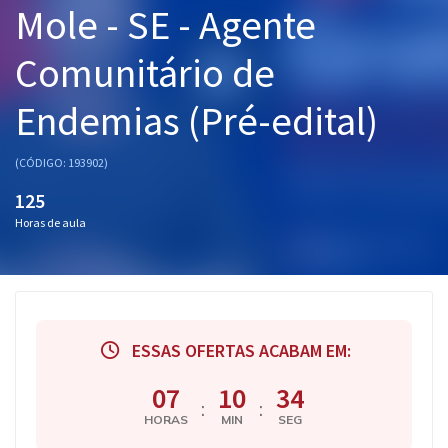
Mole - SE - Agente
Pós
Comunitário de
Graduação
Endemias (Pré-edital)
OAB
Mentorias
(CÓDIGO: 193902)
125
Questões grátis
Horas de aula
Conteúdo gratuito
Blog
Aprovados
ESSAS OFERTAS ACABAM EM:
Atendimento
07
10
34
:
:
HORAS
MIN
SEG