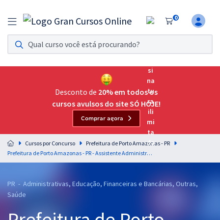
0
Assinatura Ilimitada 11
Acesso a todos os cursos. Teste grátis por 7 dias!
Assinatura OAB Até Passar
Acesso ilimitado a toda preparação para o Exame da
Desconto de
20% em todos os
Ordem, até você passar!
cursos avulsos do site SÓ HOJE!
Comprar agora
Residências Multiprofissionais
Preparação completa e intensiva para as principais
Cursos por Concurso
Prefeitura de Porto Amazonas - PR
residências em saúde do Brasil
Prefeitura de Porto Amazonas - PR - Assistente Administrativo I
Concursos
PR - Administrativas, Educação, Financeiras e Bancárias, Outras,
Assinatura Ilimitada
Saúde
Cursos 20% OFF
Prefeitura de Porto