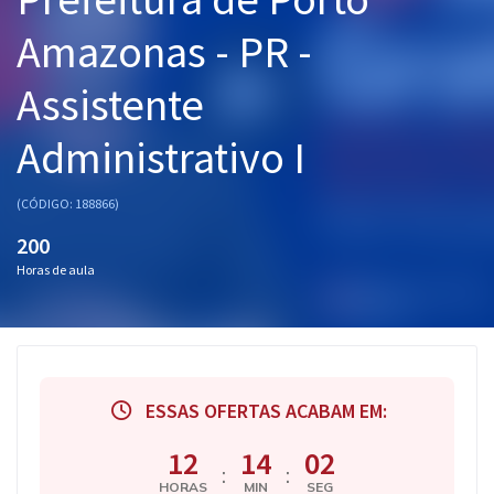
Pós
Amazonas - PR -
Graduação
Assistente
OAB
Administrativo I
Mentorias
(CÓDIGO: 188866)
Questões grátis
200
Horas de aula
Conteúdo gratuito
Blog
Aprovados
ESSAS OFERTAS ACABAM EM:
Atendimento
12
14
01
:
:
HORAS
MIN
SEG