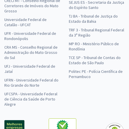
CRECI MT - Conselho Regional de
SEJUS ES - Secretaria da Justiça
Corretores de Imóveis do Mato
do Espírito Santo
Grosso
TJ BA - Tribunal de Justiça do
Universidade Federal de
Estado da Bahia
Catalão - UFCAT
TRF 3 - Tribunal Regional Federal
UFR - Universidade Federal de
da 3ª Região
Rondonópolis
MP RO - Ministério Público de
CRA MS - Conselho Regional de
Rondônia
Administração do Mato Grosso
do Sul
TCE SP - Tribunal de Contas do
Estado de São Paulo
UFJ - Universidade Federal de
Jataí
Politec PE - Polícia Científica de
Pernambuco
UFRN - Universidade Federal do
Rio Grande do Norte
UFCSPA - Universidade Federal
de Ciência da Saúde de Porto
Alegre