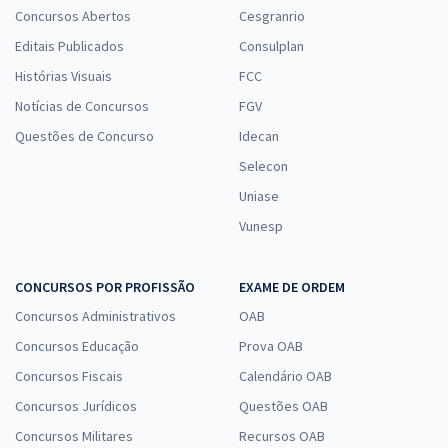
Concursos Abertos
Cesgranrio
Editais Publicados
Consulplan
Histórias Visuais
FCC
Notícias de Concursos
FGV
Questões de Concurso
Idecan
Selecon
Uniase
Vunesp
CONCURSOS POR PROFISSÃO
EXAME DE ORDEM
Concursos Administrativos
OAB
Concursos Educação
Prova OAB
Concursos Fiscais
Calendário OAB
Concursos Jurídicos
Questões OAB
Concursos Militares
Recursos OAB