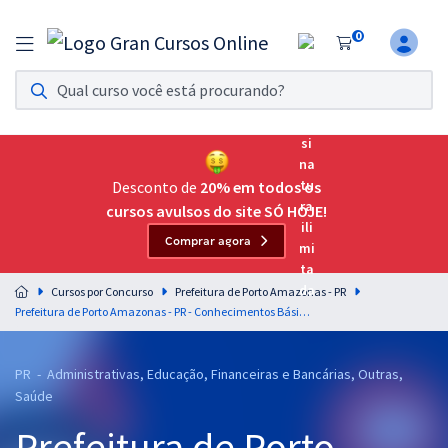
0
Assinatura Ilimitada 11
Acesso a todos os cursos. Teste grátis por 7 dias!
Assinatura OAB Até Passar
Acesso ilimitado a toda preparação para o Exame da
Desconto de
20% em todos os
Ordem, até você passar!
cursos avulsos do site SÓ HOJE!
Comprar agora
Residências Multiprofissionais
Preparação completa e intensiva para as principais
Cursos por Concurso
Prefeitura de Porto Amazonas - PR
residências em saúde do Brasil
Prefeitura de Porto Amazonas - PR - Conhecimentos Básicos Comuns aos Cargos de Nível Superior - Equipe Gran
Concursos
PR - Administrativas, Educação, Financeiras e Bancárias, Outras,
Assinatura Ilimitada
Saúde
Cursos 20% OFF
Prefeitura de Porto