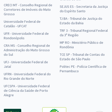
CRECI MT - Conselho Regional de
SEJUS ES - Secretaria da Justiça
Corretores de Imóveis do Mato
do Espírito Santo
Grosso
TJ BA - Tribunal de Justiça do
Universidade Federal de
Estado da Bahia
Catalão - UFCAT
TRF 3 - Tribunal Regional Federal
UFR - Universidade Federal de
da 3ª Região
Rondonópolis
MP RO - Ministério Público de
CRA MS - Conselho Regional de
Rondônia
Administração do Mato Grosso
do Sul
TCE SP - Tribunal de Contas do
Estado de São Paulo
UFJ - Universidade Federal de
Jataí
Politec PE - Polícia Científica de
Pernambuco
UFRN - Universidade Federal do
Rio Grande do Norte
UFCSPA - Universidade Federal
de Ciência da Saúde de Porto
Alegre