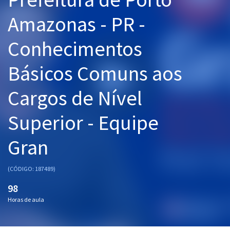
Pós
Amazonas - PR -
Graduação
Conhecimentos
OAB
Básicos Comuns aos
Mentorias
Cargos de Nível
Questões grátis
Superior - Equipe
Conteúdo gratuito
Gran
Blog
Aprovados
(CÓDIGO: 187489)
98
Atendimento
Horas de aula