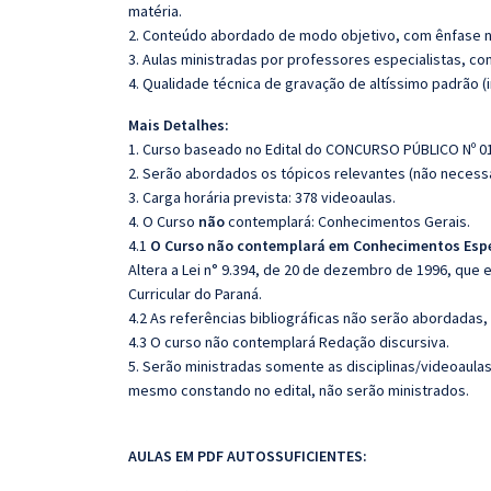
matéria.
2. Conteúdo abordado de modo objetivo, com ênfase n
3. Aulas ministradas por professores especialistas, co
4. Qualidade técnica de gravação de altíssimo padrão 
Mais Detalhes:
1. Curso baseado no Edital do CONCURSO PÚBLICO Nº 0
2. Serão abordados os tópicos relevantes (não necessa
3. Carga horária prevista: 378 videoaulas.
4. O Curso
não
contemplará: Conhecimentos Gerais.
4.1
O Curso não contemplará em Conhecimentos Espe
Altera a Lei n° 9.394, de 20 de dezembro de 1996, que 
Curricular do Paraná.
4.2 As referências bibliográficas não serão abordadas,
4.3 O curso não contemplará Redação discursiva.
5. Serão ministradas somente as disciplinas/videoaula
mesmo constando no edital, não serão ministrados.
AULAS EM PDF AUTOSSUFICIENTES: