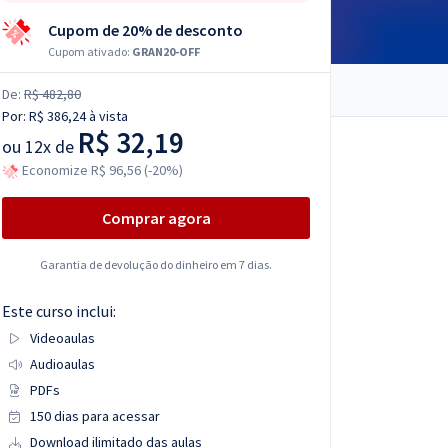
Cupom de 20% de desconto
Cupom ativado:
GRAN20-OFF
De:
R$ 482,80
Por:
R$ 386,24
à vista
R$ 32,19
ou
12x de
Economize R$ 96,56 (-20%)
Comprar agora
Garantia de devolução do dinheiro em 7 dias.
Este curso inclui:
Videoaulas
Audioaulas
PDFs
150 dias para acessar
Download ilimitado das aulas