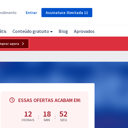
Assinatura
Ilimitada
11
endimento
Entrar
átis
Conteúdo gratuito
Blog
Aprovados
mprar agora
ESSAS OFERTAS ACABAM EM:
12
18
51
:
:
HORAS
MIN
SEG