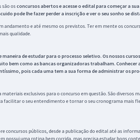
s são os
concursos abertos e acesse o edital para começar a sua
ido pode lhe fazer perder a inscrição e ver o seu sonho se dis
 em andamento e até mesmo os previstos. Ter em mente os concurso
ais qualidade.
 maneira de estudar para o processo seletivo. Os nossos curso
uito bem como as bancas organizadoras trabalham. Conhecer a
tíssimo, pois cada uma tem a sua forma de administrar os proc
 a materiais exclusivos para o concurso em questão. São diversos 
a facilitar o seu entendimento e tornar o seu cronograma mais fle
re concursos públicos, desde a publicação do edital até as inform
em possui uma rotina bem corrida, mas precisa estudar bons conte