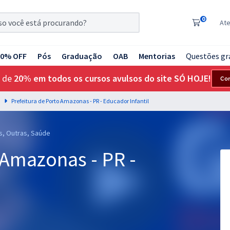
0
At
20% OFF
Pós
Graduação
OAB
Mentorias
Questões gr
 de
20% em todos os cursos avulsos do site SÓ HOJE!
Co
Prefeitura de Porto Amazonas - PR - Educador Infantil
s, Outras, Saúde
 Amazonas - PR -