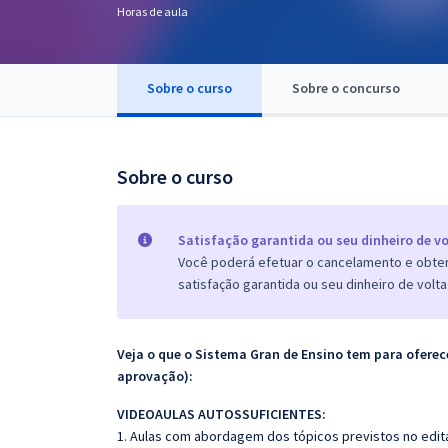
Horas de aula
Pós
Graduação
Sobre o curso
Sobre o concurso
OAB
Mentorias
Sobre o curso
Questões grátis
Satisfação garantida ou seu dinheiro de vo
Conteúdo gratuito
Você poderá efetuar o cancelamento e obter 
satisfação garantida ou seu dinheiro de volta
Blog
Aprovados
Veja o que o Sistema Gran de Ensino tem para ofer
aprovação):
Atendimento
VIDEOAULAS AUTOSSUFICIENTES:
1. Aulas com abordagem dos tópicos previstos no edita