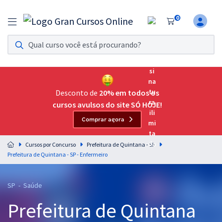
0
Assinatura Ilimitada 11
Acesso a todos os cursos. Teste grátis por 7 dias!
Assinatura OAB Até Passar
Acesso ilimitado a toda preparação para o Exame da
Desconto de
20% em todos os
Ordem, até você passar!
cursos avulsos do site SÓ HOJE!
Comprar agora
Residências Multiprofissionais
Preparação completa e intensiva para as principais
Cursos por Concurso
Prefeitura de Quintana - SP
residências em saúde do Brasil
Prefeitura de Quintana - SP - Enfermeiro
Concursos
SP - Saúde
Assinatura Ilimitada
Prefeitura de Quintana
Cursos 20% OFF