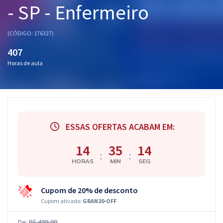
- SP - Enfermeiro
Pós
Graduação
(CÓDIGO: 176327)
407
OAB
Horas de aula
Mentorias
Questões grátis
Conteúdo gratuito
ESSAS OFERTAS ACABAM EM:
Blog
14
35
14
:
:
HORAS
MIN
SEG
Aprovados
Cupom de 20% de desconto
Atendimento
Cupom ativado:
GRAN20-OFF
De:
R$ 499,90