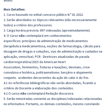
áudio)
Mais Detalhes:
1. Curso baseado no edital concurso público N.º 01-2022.
2. Serão abordados os tópicos relevantes (não necessariamente
todos) a critério dos professores.
3. Carga horária prevista: 697 videoaulas (aproximadamente).
4. O Curso
não
contemplará em conhecimentos
específicos: princípios da administração de medicamentos
(terapêutica medicamentosa, noções de farmacologia, cálculo para
dosagem de drogas e soluções, vias de administração e cuidados na
aplicação, venoclise). PCR - Diretrizes atualizadas de parada
cardiorrespiratória/2015 da American Heart
Association, ferimentos, fraturas e luxações, desmaio, crise
convulsiva e histérica,
politraumatismo. berçário e alojamento
conjunto. acidentes decorrentes da ação do calor e do frio.
4.1 As referências bibliográficas não serão abordadas, ficando a
critério do Docente a elaboração dos conteúdos.
4.2 O curso
não
contemplará Redação discursiva.
5. Serão ministradas somente as disciplinas/videoaulas relacionadas
no informativo. Portanto, os demais conteúdos, mesmo constando