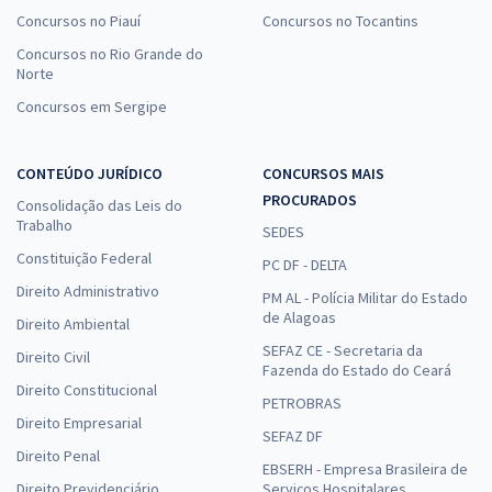
Concursos no Piauí
Concursos no Tocantins
Concursos no Rio Grande do
Norte
Concursos em Sergipe
CONTEÚDO JURÍDICO
CONCURSOS MAIS
PROCURADOS
Consolidação das Leis do
Trabalho
SEDES
Constituição Federal
PC DF - DELTA
Direito Administrativo
PM AL - Polícia Militar do Estado
de Alagoas
Direito Ambiental
SEFAZ CE - Secretaria da
Direito Civil
Fazenda do Estado do Ceará
Direito Constitucional
PETROBRAS
Direito Empresarial
SEFAZ DF
Direito Penal
EBSERH - Empresa Brasileira de
Direito Previdenciário
Serviços Hospitalares