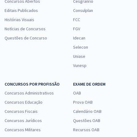
Concursos Abertos
Cesgranrio
Editais Publicados
Consulplan
Histórias Visuais
FCC
Notícias de Concursos
FGV
Questões de Concurso
Idecan
Selecon
Uniase
Vunesp
CONCURSOS POR PROFISSÃO
EXAME DE ORDEM
Concursos Administrativos
OAB
Concursos Educação
Prova OAB
Concursos Fiscais
Calendário OAB
Concursos Jurídicos
Questões OAB
Concursos Militares
Recursos OAB