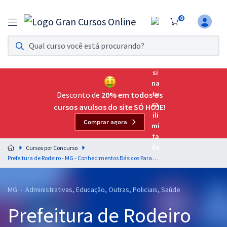
0
Assinatura Ilimitada 11
Acesso a todos os cursos. Teste grátis por 7 dias!
Assinatura OAB Até Passar
Acesso ilimitado a toda preparação para o Exame da
Desconto de
20% em todos os
Ordem, até você passar!
cursos avulsos do site SÓ HOJE!
Comprar agora
Residências Multiprofissionais
Preparação completa e intensiva para as principais
Cursos por Concurso
residências em saúde do Brasil
Prefeitura de Rodeiro - MG - Conhecimentos Básicos Para os Cargos de Nível Superior
Concursos
MG - Administrativas, Educação, Outras, Policiais, Saúde
Assinatura Ilimitada
Prefeitura de Rodeiro
Cursos 20% OFF