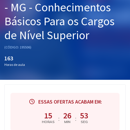
- MG - Conhecimentos
Pós
Básicos Para os Cargos
Graduação
de Nível Superior
OAB
Mentorias
(CÓDIGO: 195506)
163
Questões grátis
Horas de aula
Conteúdo gratuito
Blog
Aprovados
ESSAS OFERTAS ACABAM EM:
Atendimento
15
26
53
:
:
HORAS
MIN
SEG