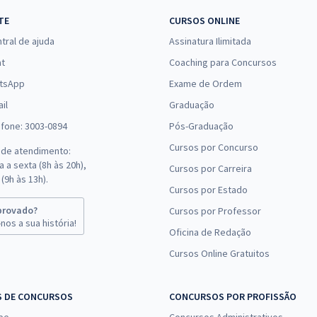
R$ 95,92
à vista
TE
CURSOS ONLINE
7,99
R$
ou 12x de
Comprar
tral de ajuda
Assinatura Ilimitada
Economize R$ 23,98
(-20%)
at
Coaching para Concursos
tsApp
Exame de Ordem
R$ 159,92
à vista
il
13,33
Graduação
R$
ou 12x de
Comprar
Economize R$ 39,98
efone: 3003-0894
Pós-Graduação
(-20%)
Cursos por Concurso
 de atendimento:
 a sexta (8h às 20h),
Cursos por Carreira
R$ 267,84
à vista
(9h às 13h).
22,32
R$
Cursos por Estado
ou 12x de
Comprar
Economize R$ 66,96
provado?
Cursos por Professor
(-20%)
nos a sua história!
Oficina de Redação
Cursos Online Gratuitos
R$ 311,92
à vista
25,99
R$
ou 12x de
Comprar
Economize R$ 77,98
S DE CONCURSOS
CONCURSOS POR PROFISSÃO
(-20%)