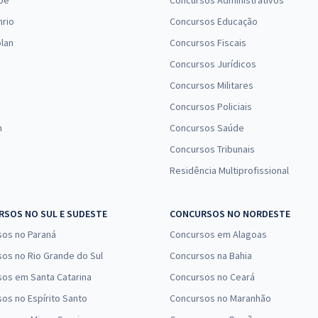
pe
Concursos Administrativos
R$ 359,92
à vista
nrio
Concursos Educação
29,99
R$
ou 12x de
lan
Concursos Fiscais
Comprar
Economize R$ 89,98
Concursos Jurídicos
(-20%)
Concursos Militares
Concursos Policiais
n
Concursos Saúde
Concursos Tribunais
Residência Multiprofissional
SOS NO SUL E SUDESTE
CONCURSOS NO NORDESTE
sos no Paraná
Concursos em Alagoas
os no Rio Grande do Sul
Concursos na Bahia
os em Santa Catarina
Concursos no Ceará
os no Espírito Santo
Concursos no Maranhão