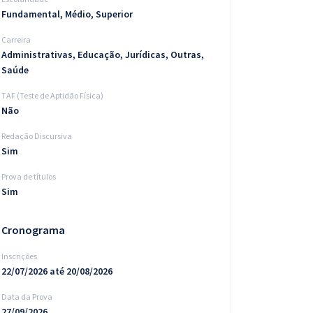
Fundamental, Médio, Superior
Carreira
Administrativas, Educação, Jurídicas, Outras,
Saúde
TAF (Teste de Aptidão Física)
Não
Redação Discursiva
Sim
Prova de títulos
Sim
Cronograma
Inscrições
22/07/2026 até 20/08/2026
Data da Prova
27/09/2026