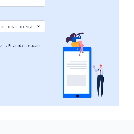
22,32
R$
ou 12x de
Comprar
Economize R$ 66,96
(-20%)
R$ 311,92
à vista
25,99
R$
ou 12x de
Comprar
ica de Privacidade
e aceita
Economize R$ 77,98
(-20%)
R$ 791,84
à vista
65,99
R$
ou 12x de
Comprar
Economize R$ 197,96
(-20%)
R$ 267,84
à vista
22,32
R$
ou 12x de
Comprar
Economize R$ 66,96
(-20%)