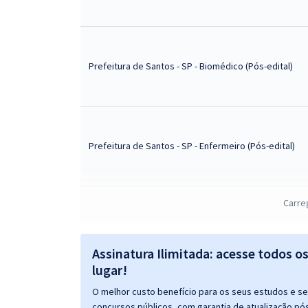
Prefeitura de Santos - SP - Biomédico (Pós-edital)
Prefeitura de Santos - SP - Enfermeiro (Pós-edital)
Carre
Prefeitura de Santos - SP - Engenheiro Civil (Pós-
Edital)
Assinatura Ilimitada: acesse todos o
lugar!
O melhor custo benefício para os seus estudos e seu
Prefeitura de Santos - SP - Farmacêutico (Pós-
concursos públicos, com garantia de atualização pós