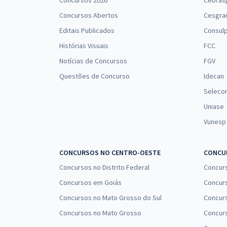
Concursos 2026
Cebras
Concursos Abertos
Cesgra
Prefeitura de Santos - SP - Assistente Social (Pós-
Editais Publicados
Consulp
edital)
Histórias Visuais
FCC
Notícias de Concursos
FGV
Questões de Concurso
Idecan
Seleco
Uniase
Vunesp
CONCURSOS NO CENTRO-OESTE
CONCUR
Concursos no Distrito Federal
Concur
Concursos em Goiás
Concurs
Concursos no Mato Grosso do Sul
Concurs
Concursos no Mato Grosso
Concurs