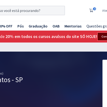
0
At
20% OFF
Pós
Graduação
OAB
Mentorias
Questões gr
 de
20% em todos os cursos avulsos do site SÓ HOJE!
Con
as)
ntos - SP