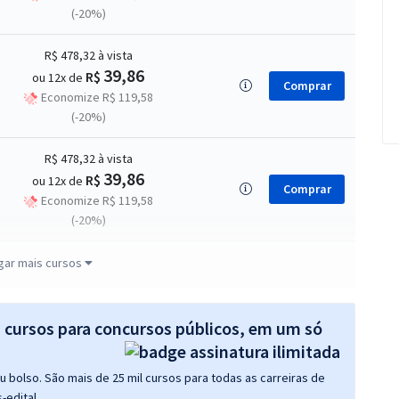
(-20%)
R$ 478,32
à vista
39,86
R$
ou 12x de
Comprar
Economize R$ 119,58
(-20%)
R$ 478,32
à vista
39,86
R$
ou 12x de
Comprar
Economize R$ 119,58
(-20%)
R$ 399,99
à vista
gar mais cursos
33,33
R$
ou 12x de
Comprar
Economize R$ 100,00
(-20%)
s cursos para concursos públicos, em um só
R$ 478,32
à vista
 bolso. São mais de 25 mil cursos para todas as carreiras de
39,86
R$
ou 12x de
Comprar
-edital.