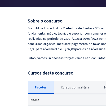
Pós
Graduação
Sobre o concurso
OAB
Foi publicado o edital da Prefeitura de Santos - SP co
fundamental, médio, técnico e superior com remuneração
Mentorias
realizadas no período de 22/07/2026 a 20/08/2026 por
concursos.org.br/# , mediante pagamento de taxas nos 
67,90 para nível médio e R$ 92,00 para os de nível super
Questões grátis
Então, vamos unir nossas forças! Vamos estudar juntos
Conteúdo gratuito
Blog
Cursos deste concurso
Aprovados
Pacotes
Cursos
p
or matéria
T
Atendimento
Nome