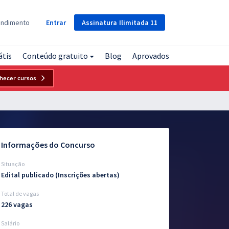
Assinatura
Ilimitada
11
endimento
Entrar
átis
Conteúdo gratuito
Blog
Aprovados
hecer cursos
Informações do Concurso
Situação
Edital publicado (Inscrições abertas)
Total de vagas
226 vagas
Salário