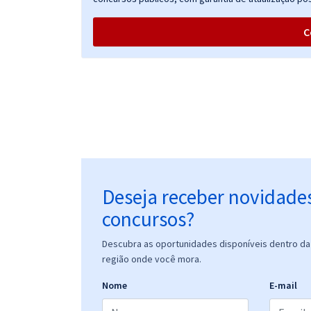
edital)
C
Prefeitura de Santos - SP - Motorista (Pós-Edital)
Prefeitura de Santos - SP - Oficial de Administração
(Módulo Especial) (Pós-Edital)
Deseja receber novidade
concursos?
Prefeitura de Santos - SP - Secretário de Unidade
Descubra as oportunidades disponíveis dentro da 
Escolar (Pós-Edital)
região onde você mora.
Nome
E-mail
Prefeitura de Santos - SP - Conhecimentos Básicos