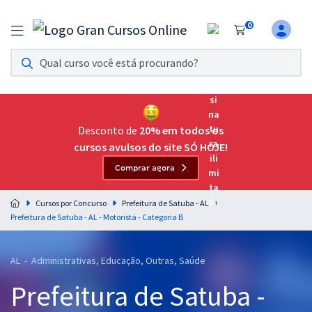
0
Assinatura Ilimitada 11
Acesso a todos os cursos. Teste grátis por 7 dias!
Assinatura OAB Até Passar
Acesso ilimitado a toda preparação para o Exame da
Desconto de
20% em todos os
Ordem, até você passar!
cursos avulsos do site SÓ HOJE!
Comprar agora
Residências Multiprofissionais
Preparação completa e intensiva para as principais
Cursos por Concurso
Prefeitura de Satuba - AL
residências em saúde do Brasil
Prefeitura de Satuba - AL - Motorista - Categoria B
Concursos
AL - Administrativas, Educação, Outras, Saúde
Assinatura Ilimitada
Prefeitura de Satuba -
Cursos 20% OFF