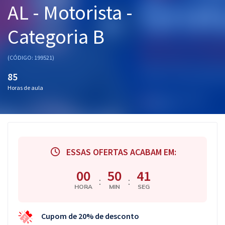
AL - Motorista -
Pós
Categoria B
Graduação
OAB
(CÓDIGO: 199521)
85
Mentorias
Horas de aula
Questões grátis
Conteúdo gratuito
Blog
ESSAS OFERTAS ACABAM EM:
Aprovados
00
50
40
:
:
HORA
MIN
SEG
Atendimento
Cupom de 20% de desconto