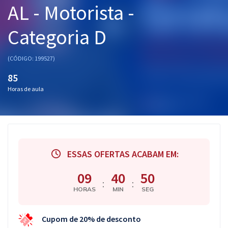
AL - Motorista -
Pós
Categoria D
Graduação
OAB
(CÓDIGO: 199527)
85
Mentorias
Horas de aula
Questões grátis
Conteúdo gratuito
Blog
ESSAS OFERTAS ACABAM EM:
Aprovados
09
40
49
:
:
HORAS
MIN
SEG
Atendimento
Cupom de 20% de desconto