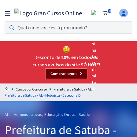
0
Assinatura Ilimitada 11
Acesso a todos os cursos. Teste grátis por 7 dias!
Assinatura OAB Até Passar
Acesso ilimitado a toda preparação para o Exame da
Desconto de
20% em todos os
Ordem, até você passar!
cursos avulsos do site SÓ HOJE!
Comprar agora
Residências Multiprofissionais
Preparação completa e intensiva para as principais
Cursos por Concurso
Prefeitura de Satuba - AL
residências em saúde do Brasil
Prefeitura de Satuba - AL - Motorista - Categoria D
Concursos
AL - Administrativas, Educação, Outras, Saúde
Assinatura Ilimitada
Prefeitura de Satuba -
Cursos 20% OFF