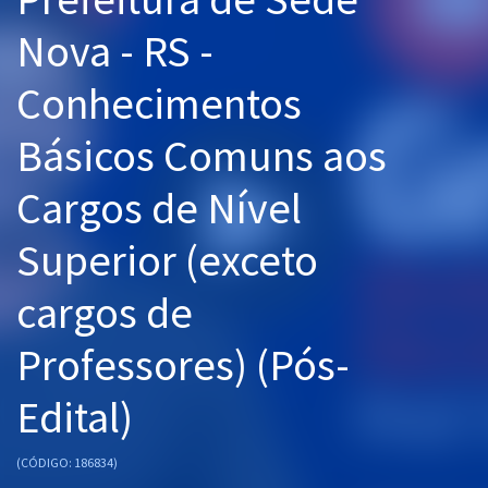
Pós
Nova - RS -
Graduação
Conhecimentos
OAB
Básicos Comuns aos
Mentorias
Cargos de Nível
Questões grátis
Superior (exceto
Conteúdo gratuito
cargos de
Blog
Professores) (Pós-
Aprovados
Edital)
Atendimento
(CÓDIGO: 186834)