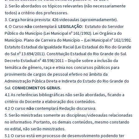
2. Serão abordados os tópicos relevantes (não necessariamente
todos) a critério dos professores.
3. Carga horária prevista: 426 videoaulas (aproximadamente).
4. O Curso
não
contemplará:
LEGISLAÇÃO:
Estatuto do Servidor
Público do Município (Lei Municipal nº 161/1992). Lei Orgânica do
Município. Plano de Carreira do Município – (Lei Municipal nº 162/1992.
Estatuto Estadual da Igualdade Racial (Lei Estadual do Rio do Grande
do Sul nº 13.694/2011). Constituição Estadual do Rio Grande do Sul.
Decreto Estadual nº 48.598/2011 – Dispõe sobre a inclusão da
temática de gênero, raça e etnia nos concursos públicos para
provimento de cargos de pessoal efetivo no âmbito da
Administração Pública Direta e Indireta do Estado do Rio Grande do
Sul.
CONHECIMENTOS GERAIS.
4.1 As referências bibliográficas não serão abordadas, ficando a
critério do Docente a elaboração dos conteúdos.
4.2 O curso
não
contemplará Redação discursiva.
5. Serão ministradas somente as disciplinas/videoaulas relacionadas
no informativo. Portanto, os demais conteúdos, mesmo constando
no edital, não serão ministrados.
5.1 O curso está em processo de desenvolvimento podendo ter