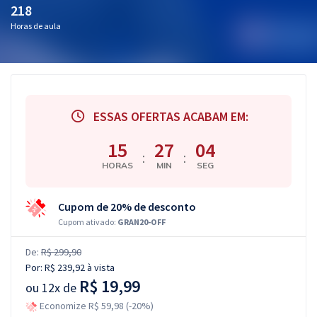
218
Horas de aula
ESSAS OFERTAS ACABAM EM:
15
27
03
:
:
HORAS
MIN
SEG
Cupom de 20% de desconto
Cupom ativado:
GRAN20-OFF
De:
R$ 299,90
Por:
R$ 239,92
à vista
R$ 19,99
ou
12x de
Economize R$ 59,98 (-20%)