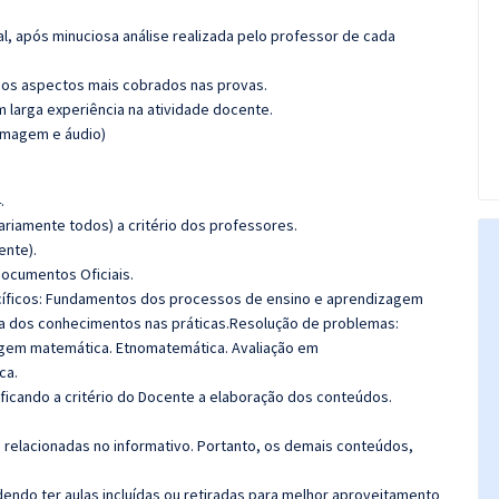
l, após minuciosa análise realizada pelo professor de cada
os aspectos mais cobrados nas provas.
m larga experiência na atividade docente.
(imagem e áudio)
.
riamente todos) a critério dos professores.
ente).
Documentos Oficiais.
ficos: Fundamentos dos processos de ensino e aprendizagem
ca dos conhecimentos nas práticas.Resolução de problemas:
agem matemática. Etnomatemática. Avaliação em
ca.
 ficando a critério do Docente a elaboração dos conteúdos.
s relacionadas no informativo. Portanto, os demais conteúdos,
ndo ter aulas incluídas ou retiradas para melhor aproveitamento