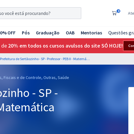
0
At
20% OFF
Pós
Graduação
OAB
Mentorias
Questões gr
 de
20% em todos os cursos avulsos do site SÓ HOJE!
Co
Prefeitura de Sertãozinho - SP - Professor - PEB II - Matemática
s, Fiscais e de Controle, Outras, Saúde
zinho - SP -
 Matemática