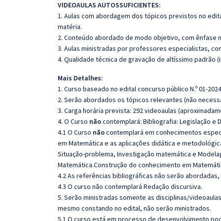
VIDEOAULAS AUTOSSUFICIENTES:
1. Aulas com abordagem dos tópicos previstos no edita
matéria.
2. Conteúdo abordado de modo objetivo, com ênfase n
3. Aulas ministradas por professores especialistas, co
4. Qualidade técnica de gravação de altíssimo padrão 
Mais Detalhes:
1. Curso baseado no edital concurso público N.º 01-2024
2. Serão abordados os tópicos relevantes (não necessa
3. Carga horária prevista: 292 videoaulas (aproximadam
4. O Curso
não
contemplará: Bibliografia: Legislação e 
4.1 O Curso
não
contemplará em conhecimentos especí
em Matemática e as aplicações didática e metodológi
Situação-problema, Investigação matemática e Model
Matemática.Construção do conhecimento em Matemáti
4.2 As referências bibliográficas não serão abordadas,
4.3 O curso não contemplará Redação discursiva.
5. Serão ministradas somente as disciplinas/videoaula
mesmo constando no edital, não serão ministrados.
5.1 O curso está em processo de desenvolvimento pode