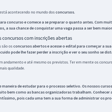
ue está acontecendo no mundo dos
concursos.
ara concurso e comece a se preparar o quanto antes. Com muita
os, a sua chance de conquistar uma vaga passa a ser bem maior
os concursos com inscrições abertas
s são os
concursos abertos e acesse o edital para começar a sua
ido pode lhe fazer perder a inscrição e ver o seu sonho se dis
 em andamento e até mesmo os previstos. Ter em mente os concurso
ais qualidade.
 maneira de estudar para o processo seletivo. Os nossos curso
uito bem como as bancas organizadoras trabalham. Conhecer a
tíssimo, pois cada uma tem a sua forma de administrar os proc