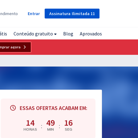
Assinatura
Ilimitada
11
endimento
Entrar
átis
Conteúdo gratuito
Blog
Aprovados
mprar agora
ESSAS OFERTAS ACABAM EM:
14
49
15
:
:
HORAS
MIN
SEG