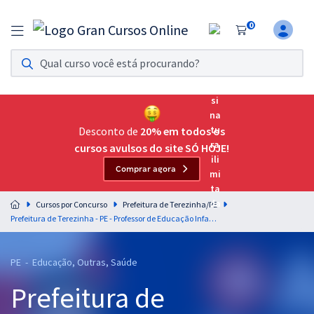
0
Assinatura Ilimitada 11
Acesso a todos os cursos. Teste grátis por 7 dias!
Assinatura OAB Até Passar
Acesso ilimitado a toda preparação para o Exame da
Desconto de
20% em todos os
Ordem, até você passar!
cursos avulsos do site SÓ HOJE!
Comprar agora
Residências Multiprofissionais
Preparação completa e intensiva para as principais
Cursos por Concurso
Prefeitura de Terezinha/PE
residências em saúde do Brasil
Prefeitura de Terezinha - PE - Professor de Educação Infantil I
Concursos
PE - Educação, Outras, Saúde
Assinatura Ilimitada
Prefeitura de
Cursos 20% OFF