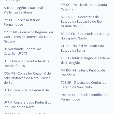
Itapuranga
PM SC - Polícia Militar de Santa
ANVISA - Agência Nacional de
Catarina
Vigilância Sanitária
SEDUC RS - Secretaria de
PM PE - Polícia Militar de
Estado da Educação do Rio
Pernambuco
Grande do Sul
CRECI MT - Conselho Regional de
SEJUS ES - Secretaria da Justiça
Corretores de Imóveis do Mato
do Espírito Santo
Grosso
TJ BA - Tribunal de Justiça do
Universidade Federal de
Estado da Bahia
Catalão - UFCAT
TRF 3 - Tribunal Regional Federal
UFR - Universidade Federal de
da 3ª Região
Rondonópolis
MP RO - Ministério Público de
CRA MS - Conselho Regional de
Rondônia
Administração do Mato Grosso
do Sul
TCE SP - Tribunal de Contas do
Estado de São Paulo
UFJ - Universidade Federal de
Jataí
Politec PE - Polícia Científica de
Pernambuco
UFRN - Universidade Federal do
Rio Grande do Norte