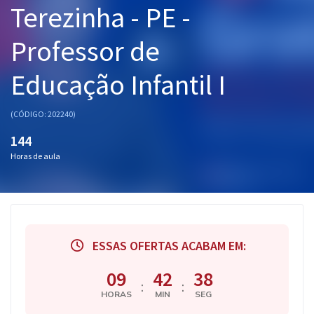
Terezinha - PE -
Pós
Professor de
Graduação
Educação Infantil I
OAB
Mentorias
(CÓDIGO: 202240)
144
Questões grátis
Horas de aula
Conteúdo gratuito
Blog
Aprovados
ESSAS OFERTAS ACABAM EM:
Atendimento
09
42
37
:
:
HORAS
MIN
SEG