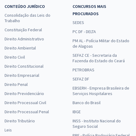
CONTEÚDO JURÍDICO
CONCURSOS MAIS
PROCURADOS
Consolidação das Leis do
Trabalho
SEDES
Constituição Federal
PC DF - DELTA
Direito Administrativo
PM AL - Polícia Militar do Estado
de Alagoas
Direito Ambiental
SEFAZ CE - Secretaria da
Direito Civil
Fazenda do Estado do Ceará
Direito Constitucional
PETROBRAS
Direito Empresarial
SEFAZ DF
Direito Penal
EBSERH - Empresa Brasileira de
Direito Previdenciário
Serviços Hospitalares
Direito Processual Civil
Banco do Brasil
Direito Processual Penal
IBGE
Direito Tributário
INSS - Instituto Nacional do
Seguro Social
Leis
PRF - Polícia Rodoviária Federal