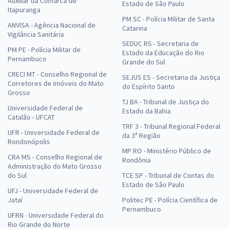
Auxiliar da Comarca de
Estado de São Paulo
Itapuranga
PM SC - Polícia Militar de Santa
ANVISA - Agência Nacional de
Catarina
Vigilância Sanitária
SEDUC RS - Secretaria de
PM PE - Polícia Militar de
Estado da Educação do Rio
Pernambuco
Grande do Sul
CRECI MT - Conselho Regional de
SEJUS ES - Secretaria da Justiça
Corretores de Imóveis do Mato
do Espírito Santo
Grosso
TJ BA - Tribunal de Justiça do
Universidade Federal de
Estado da Bahia
Catalão - UFCAT
TRF 3 - Tribunal Regional Federal
UFR - Universidade Federal de
da 3ª Região
Rondonópolis
MP RO - Ministério Público de
CRA MS - Conselho Regional de
Rondônia
Administração do Mato Grosso
do Sul
TCE SP - Tribunal de Contas do
Estado de São Paulo
UFJ - Universidade Federal de
Jataí
Politec PE - Polícia Científica de
Pernambuco
UFRN - Universidade Federal do
Rio Grande do Norte