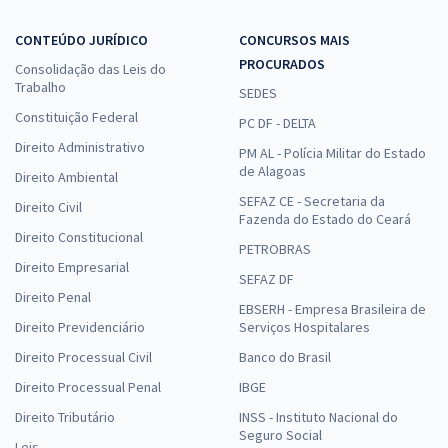
CONTEÚDO JURÍDICO
CONCURSOS MAIS
PROCURADOS
Consolidação das Leis do
Trabalho
SEDES
Constituição Federal
PC DF - DELTA
Direito Administrativo
PM AL - Polícia Militar do Estado
de Alagoas
Direito Ambiental
SEFAZ CE - Secretaria da
Direito Civil
Fazenda do Estado do Ceará
Direito Constitucional
PETROBRAS
Direito Empresarial
SEFAZ DF
Direito Penal
EBSERH - Empresa Brasileira de
Direito Previdenciário
Serviços Hospitalares
Direito Processual Civil
Banco do Brasil
Direito Processual Penal
IBGE
Direito Tributário
INSS - Instituto Nacional do
Seguro Social
Leis