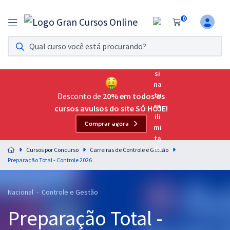
0
Assinatura Ilimitada 11
Acesso a todos os cursos. Teste grátis por 7 dias!
Assinatura OAB Até Passar
Acesso ilimitado a toda preparação para o Exame da
Desconto de
20% em todos os
Ordem, até você passar!
cursos avulsos do site SÓ HOJE!
Comprar agora
Residências Multiprofissionais
Preparação completa e intensiva para as principais
Cursos por Concurso
Carreiras de Controle e Gestão
residências em saúde do Brasil
Preparação Total - Controle 2026
Concursos
Nacional - Controle e Gestão
Assinatura Ilimitada
Preparação Total -
Cursos 20% OFF