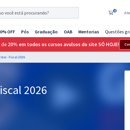
0
At
20% OFF
Pós
Graduação
OAB
Mentorias
Questões gr
 de
20% em todos os cursos avulsos do site SÓ HOJE!
Co
otal - Fiscal 2026
iscal 2026