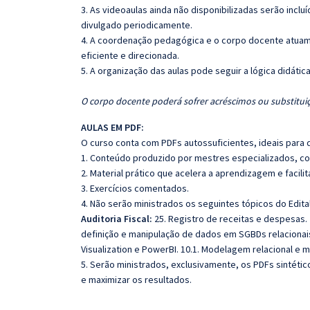
3. As videoaulas ainda não disponibilizadas serão inc
divulgado periodicamente.
4. A coordenação pedagógica e o corpo docente atuam
eficiente e direcionada.
5. A organização das aulas pode seguir a lógica didáti
O corpo docente poderá sofrer acréscimos ou substituiç
AULAS EM PDF:
O curso conta com PDFs autossuficientes, ideais para 
1. Conteúdo produzido por mestres especializados, co
2. Material prático que acelera a aprendizagem e facilit
3. Exercícios comentados.
4. Não serão ministrados os seguintes tópicos do Edit
Auditoria Fiscal:
25. Registro de receitas e despesas.
definição e manipulação de dados em SGBDs relacionais
Visualization e PowerBI. 10.1. Modelagem relacional e mu
5. Serão ministrados, exclusivamente, os PDFs sintéti
e maximizar os resultados.