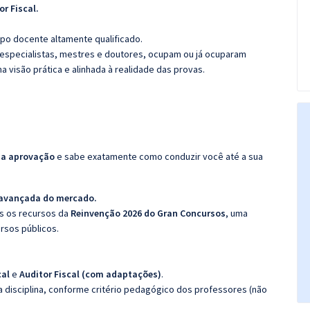
or Fiscal.
po docente altamente qualificado.
specialistas, mestres e doutores, ocupam ou já ocuparam
a visão prática e alinhada à realidade das provas.
da aprovação
e sabe exatamente como conduzir você até a sua
 avançada do mercado.
os os recursos da
Reinvenção 2026 do Gran Concursos
, uma
rsos públicos.
cal
e
Auditor Fiscal (com adaptações)
.
 disciplina, conforme critério pedagógico dos professores (não