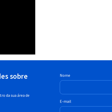
des sobre
Nome
ro da sua área de
E-mail