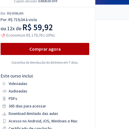
Cupom ativado:
GRAN20-OFF
De:
R$ 898,80
Por:
R$ 719,04
à vista
R$ 59,92
ou
12x de
Economize R$ 179,76 (-20%)
Comprar agora
Garantia de devolução do dinheiro em 7 dias.
Este curso inclui:
Videoaulas
Audioaulas
PDFs
365 dias para acessar
Download ilimitado das aulas
Acesso no Android, iOS, Windows e Mac
Certificado de conclusão