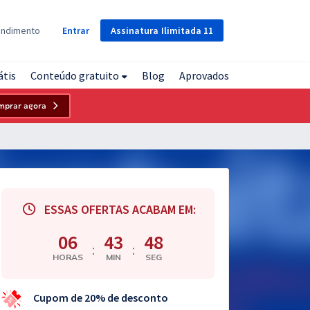
Assinatura
Ilimitada
11
endimento
Entrar
átis
Conteúdo gratuito
Blog
Aprovados
mprar agora
ESSAS OFERTAS ACABAM EM:
06
43
47
:
:
HORAS
MIN
SEG
Cupom de 20% de desconto