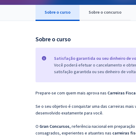
Pós
Sobre o curso
Sobre o concurso
Graduação
OAB
Sobre o curso
Mentorias
Satisfação garantida ou seu dinheiro de vo
Questões grátis
Você poderá efetuar o cancelamento e obter 
satisfação garantida ou seu dinheiro de volta
Conteúdo gratuito
Blog
Prepare-se com quem mais aprova nas
Carreiras Fisca
Aprovados
Se o seu objetivo é conquistar uma das carreiras mais 
desenvolvido exatamente para você.
Atendimento
O
Gran Concursos
, referência nacional em preparação
consagrados, experientes e atuantes nas
carreiras fi