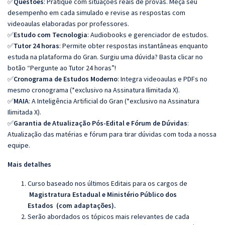
✅
Questões
: Pratique com situações reais de provas. Meça seu
desempenho em cada simulado e revise as respostas com
videoaulas elaboradas por professores.
✅
Estudo com Tecnologia
: Audiobooks e gerenciador de estudos.
✅
Tutor 24 horas
: Permite obter respostas instantâneas enquanto
estuda na plataforma do Gran. Surgiu uma dúvida? Basta clicar no
botão “Pergunte ao Tutor 24 horas”!
✅
Cronograma de Estudos Moderno
: Integra videoaulas e PDFs no
mesmo cronograma (*exclusivo na Assinatura Ilimitada X).
✅
MAIA
: A Inteligência Artificial do Gran (*exclusivo na Assinatura
Ilimitada X).
✅
Garantia de Atualização Pós-Edital e Fórum de Dúvidas
:
Atualização das matérias e fórum para tirar dúvidas com toda a nossa
equipe.
Mais detalhes
Curso baseado nos últimos Editais para os cargos de
Magistratura Estadual e Ministério Público dos
Estados
(com adaptações).
Serão abordados os tópicos mais relevantes de cada