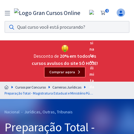
0
Assinatura Ilimitada 11
Acesso a todos os cursos. Teste grátis por 7 dias!
Assinatura OAB Até Passar
Acesso ilimitado a toda preparação para o Exame da
Desconto de
20% em todos os
Ordem, até você passar!
cursos avulsos do site SÓ HOJE!
Comprar agora
Residências Multiprofissionais
Preparação completa e intensiva para as principais
Cursos por Concurso
Carreiras Jurídicas
residências em saúde do Brasil
Preparação Total - Magistratura Estadual e Ministério Público dos Estados 2026
Concursos
Nacional - Jurídicas, Outras, Tribunais
Assinatura Ilimitada
Preparação Total -
Cursos 20% OFF