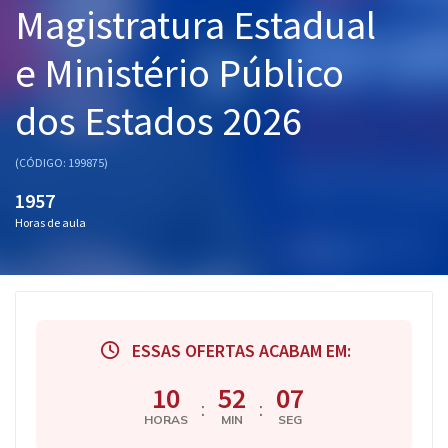
Magistratura Estadual
Pós
e Ministério Público
Graduação
dos Estados 2026
OAB
Mentorias
(CÓDIGO: 199875)
1957
Questões grátis
Horas de aula
Conteúdo gratuito
Blog
Aprovados
ESSAS OFERTAS ACABAM EM:
Atendimento
10
52
07
:
:
HORAS
MIN
SEG