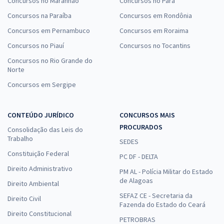
Concursos no Maranhão
Concursos no Pará
Concursos na Paraíba
Concursos em Rondônia
Concursos em Pernambuco
Concursos em Roraima
Concursos no Piauí
Concursos no Tocantins
Concursos no Rio Grande do
Norte
Concursos em Sergipe
CONTEÚDO JURÍDICO
CONCURSOS MAIS
PROCURADOS
Consolidação das Leis do
Trabalho
SEDES
Constituição Federal
PC DF - DELTA
Direito Administrativo
PM AL - Polícia Militar do Estado
de Alagoas
Direito Ambiental
SEFAZ CE - Secretaria da
Direito Civil
Fazenda do Estado do Ceará
Direito Constitucional
PETROBRAS