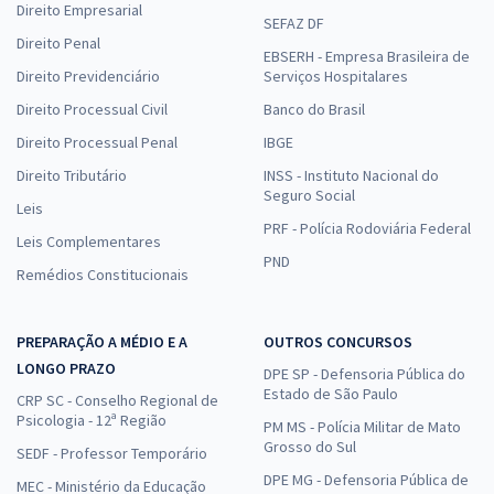
Direito Empresarial
SEFAZ DF
Direito Penal
EBSERH - Empresa Brasileira de
Direito Previdenciário
Serviços Hospitalares
Direito Processual Civil
Banco do Brasil
Direito Processual Penal
IBGE
Direito Tributário
INSS - Instituto Nacional do
Seguro Social
Leis
PRF - Polícia Rodoviária Federal
Leis Complementares
PND
Remédios Constitucionais
PREPARAÇÃO A MÉDIO E A
OUTROS CONCURSOS
LONGO PRAZO
DPE SP - Defensoria Pública do
Estado de São Paulo
CRP SC - Conselho Regional de
Psicologia - 12ª Região
PM MS - Polícia Militar de Mato
Grosso do Sul
SEDF - Professor Temporário
DPE MG - Defensoria Pública de
MEC - Ministério da Educação