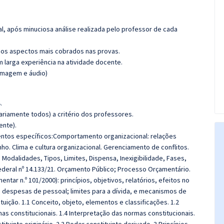
l, após minuciosa análise realizada pelo professor de cada
os aspectos mais cobrados nas provas.
m larga experiência na atividade docente.
(imagem e áudio)
.
riamente todos) a critério dos professores.
ente).
tos específicos:Comportamento organizacional: relações
o. Clima e cultura organizacional. Gerenciamento de conflitos.
, Modalidades, Tipos, Limites, Dispensa, Inexigibilidade, Fases,
Federal nº 14.133/21. Orçamento Público; Processo Orçamentário.
ntar n.º 101/2000): princípios, objetivos, relatórios, efeitos no
 despesas de pessoal; limites para a dívida, e mecanismos de
uição. 1.1 Conceito, objeto, elementos e classificações. 1.2
as constitucionais. 1.4 Interpretação das normas constitucionais.