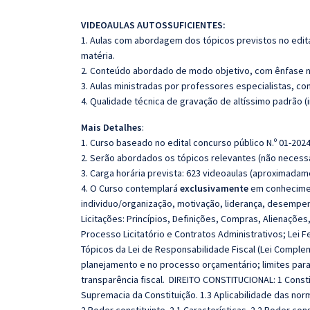
VIDEOAULAS AUTOSSUFICIENTES:
1. Aulas com abordagem dos tópicos previstos no edita
matéria.
2. Conteúdo abordado de modo objetivo, com ênfase n
3. Aulas ministradas por professores especialistas, co
4. Qualidade técnica de gravação de altíssimo padrão 
Mais Detalhes
:
1. Curso baseado no edital concurso público N.º 01-2024
2. Serão abordados os tópicos relevantes (não necessa
3. Carga horária prevista: 623 videoaulas (aproximadam
4. O Curso contemplará
exclusivamente
em conhecimen
individuo/organização, motivação, liderança, desempenh
Licitações: Princípios, Definições, Compras, Alienações
Processo Licitatório e Contratos Administrativos; Lei 
Tópicos da Lei de Responsabilidade Fiscal (Lei Compleme
planejamento e no processo orçamentário; limites para
transparência fiscal. DIREITO CONSTITUCIONAL: 1 Constit
Supremacia da Constituição. 1.3 Aplicabilidade das norm