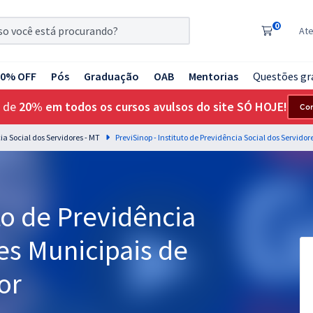
0
At
20% OFF
Pós
Graduação
OAB
Mentorias
Questões gr
 de
20% em todos os cursos avulsos do site SÓ HOJE!
Co
cia Social dos Servidores - MT
to de Previdência
es Municipais de
or