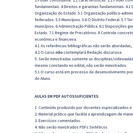
2 Poder constituinte. 2.1 Características. 2.2 Poder cons
fundamentais. 4 Direitos e garantias fundamentais. 4.1 Di
Organização do Estado. 5.1 Organização político-administ
federados. 5.5 Municípios. 5.6 O Distrito Federal. 5.7 Te
municípios. 6 Administração Pública. 6.1 Disposições g
Estado. 7.1 Regime de Precatórios. 8 Controle concreto
econômica e financeira.
4.1 As referências bibliográficas não serão abordadas,
4.2 O curso
não
contemplará Redação discursiva.
5. Serão ministradas somente as disciplinas/videoaula
mesmo constando no edital, não serão ministrados.
5.1 O curso está em processo de desenvolvimento pode
do Aluno.
AULAS EM PDF AUTOSSUFICIENTES:
1. Conteúdo produzido por docentes especializados e
2. Material prático que facilita a aprendizagem de mane
3. Exercícios comentados.
4. Não serão ministrados PDFs Sintéticos