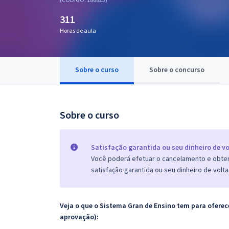
Pós
311
Graduação
Horas de aula
OAB
Sobre o curso
Sobre o concurso
Mentorias
Questões grátis
Sobre o curso
Conteúdo gratuito
Blog
Satisfação garantida ou seu dinheiro de vo
Você poderá efetuar o cancelamento e obter 
Aprovados
satisfação garantida ou seu dinheiro de volta
Atendimento
Veja o que o Sistema Gran de Ensino tem para ofer
aprovação):