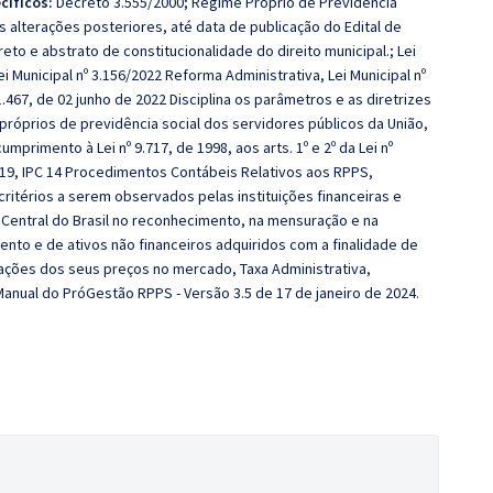
cíficos:
Decreto 3.555/2000; Regime Próprio de Previdência
s alterações posteriores, até data de publicação do Edital de
eto e abstrato de constitucionalidade do direito municipal.; Lei
 Municipal nº 3.156/2022 Reforma Administrativa, Lei Municipal nº
.467, de 02 junho de 2022 Disciplina os parâmetros e as diretrizes
róprios de previdência social dos servidores públicos da União,
mprimento à Lei nº 9.717, de 1998, aos arts. 1º e 2º da Lei nº
2019, IPC 14 Procedimentos Contábeis Relativos aos RPPS,
ritérios a serem observados pelas instituições financeiras e
o Central do Brasil no reconhecimento, na mensuração e na
nto e de ativos não financeiros adquiridos com a finalidade de
ações dos seus preços no mercado, Taxa Administrativa,
Manual do PróGestão RPPS - Versão 3.5 de 17 de janeiro de 2024.