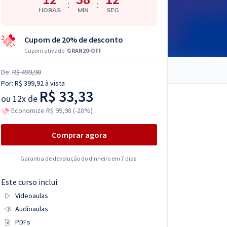
:
:
HORAS
MIN
SEG
Cupom de 20% de desconto
Cupom ativado:
GRAN20-OFF
De:
R$ 499,90
Por:
R$ 399,92
à vista
R$ 33,33
ou
12x de
Economize R$ 99,98 (-20%)
Comprar agora
Garantia de devolução do dinheiro em 7 dias.
Este curso inclui:
Videoaulas
Audioaulas
PDFs