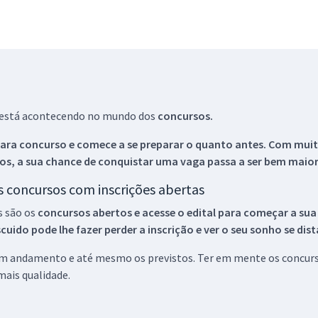
ue está acontecendo no mundo dos
concursos.
ara concurso e comece a se preparar o quanto antes. Com muita
os, a sua chance de conquistar uma vaga passa a ser bem maior
os concursos com inscrições abertas
s são os
concursos abertos e acesse o edital para começar a sua
ido pode lhe fazer perder a inscrição e ver o seu sonho se dis
 em andamento e até mesmo os previstos. Ter em mente os concurso
ais qualidade.