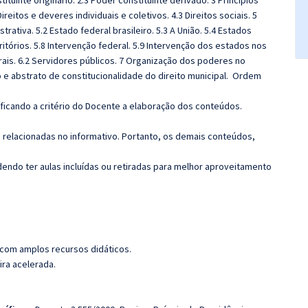
tituinte originário. 2.3 Poder constituinte derivado. 3 Princípios
reitos e deveres individuais e coletivos. 4.3 Direitos sociais. 5
rativa. 5.2 Estado federal brasileiro. 5.3 A União. 5.4 Estados
rritórios. 5.8 Intervenção federal. 5.9 Intervenção dos estados nos
erais. 6.2 Servidores públicos. 7 Organização dos poderes no
 e abstrato de constitucionalidade do direito municipal. Ordem
 ficando a critério do Docente a elaboração dos conteúdos.
s relacionadas no informativo. Portanto, os demais conteúdos,
ndo ter aulas incluídas ou retiradas para melhor aproveitamento
 com amplos recursos didáticos.
ira acelerada.