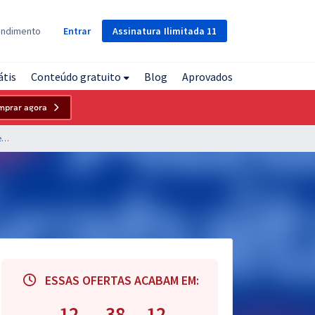
Assinatura
Ilimitada
11
endimento
Entrar
átis
Conteúdo gratuito
Blog
Aprovados
mprar agora
PreviSinop - Instituto de Previdência Social dos Servidores Municipais de Sinop - MT - Contador
ESSAS OFERTAS ACABAM EM:
12
38
11