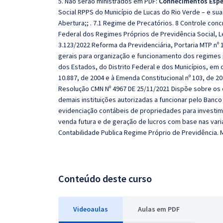
5. Não serão ministrados em PDF:
Conhecimentos Espe
Social RPPS do Município de Lucas do Rio Verde – e sua
Abertura;; . 7.1 Regime de Precatórios. 8 Controle concr
Federal dos Regimes Próprios de Previdência Social, Lei
3.123/2022 Reforma da Previdenciária, Portaria MTP nº 1
gerais para organização e funcionamento dos regimes p
dos Estados, do Distrito Federal e dos Municípios, em cu
10.887, de 2004 e à Emenda Constitucional nº 103, de 
Resolução CMN Nº 4967 DE 25/11/2021 Dispõe sobre os c
demais instituições autorizadas a funcionar pelo Banc
evidenciação contábeis de propriedades para investime
venda futura e de geração de lucros com base nas vari
Contabilidade Publica Regime Próprio de Previdência. 
Conteúdo deste curso
Videoaulas
Aulas em PDF