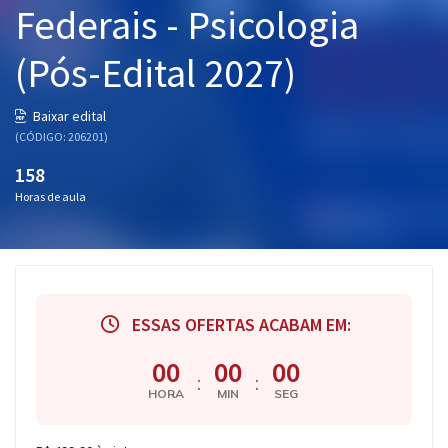
Federais - Psicologia
Pós
(Pós-Edital 2027)
Graduação
OAB
Baixar edital
(CÓDIGO: 206201)
Mentorias
158
Horas de aula
Questões grátis
Conteúdo gratuito
Blog
ESSAS OFERTAS ACABAM EM:
Aprovados
00
00
00
:
:
Atendimento
HORA
MIN
SEG