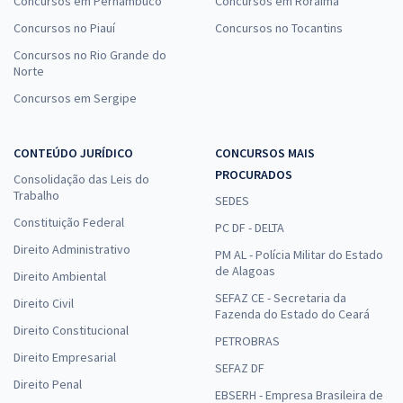
Concursos em Pernambuco
Concursos em Roraima
Concursos no Piauí
Concursos no Tocantins
Concursos no Rio Grande do
Norte
Concursos em Sergipe
CONTEÚDO JURÍDICO
CONCURSOS MAIS
PROCURADOS
Consolidação das Leis do
Trabalho
SEDES
Constituição Federal
PC DF - DELTA
Direito Administrativo
PM AL - Polícia Militar do Estado
de Alagoas
Direito Ambiental
SEFAZ CE - Secretaria da
Direito Civil
Fazenda do Estado do Ceará
Direito Constitucional
PETROBRAS
Direito Empresarial
SEFAZ DF
Direito Penal
EBSERH - Empresa Brasileira de