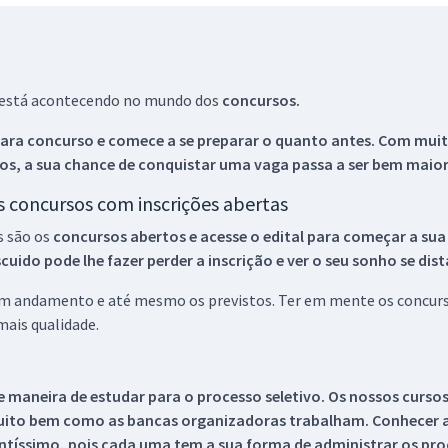
ue está acontecendo no mundo dos
concursos.
ara concurso e comece a se preparar o quanto antes. Com muita
os, a sua chance de conquistar uma vaga passa a ser bem maior
os concursos com inscrições abertas
s são os
concursos abertos e acesse o edital para começar a sua
ido pode lhe fazer perder a inscrição e ver o seu sonho se dis
 em andamento e até mesmo os previstos. Ter em mente os concurso
ais qualidade.
 maneira de estudar para o processo seletivo. Os nossos curso
uito bem como as bancas organizadoras trabalham. Conhecer a
tíssimo, pois cada uma tem a sua forma de administrar os proc