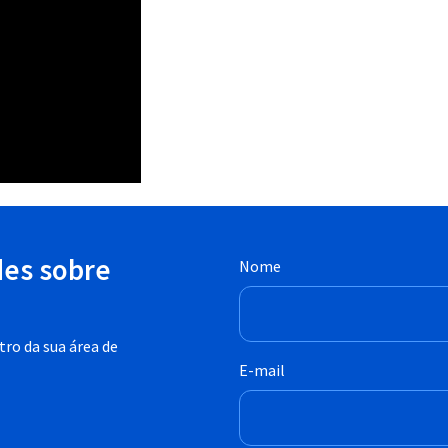
des sobre
Nome
ro da sua área de
E-mail