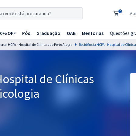
0
At
20% OFF
Pós
Graduação
OAB
Mentorias
Questões gr
onal HCPA - Hospital de Clínicas de Porto Alegre
ospital de Clínicas
icologia