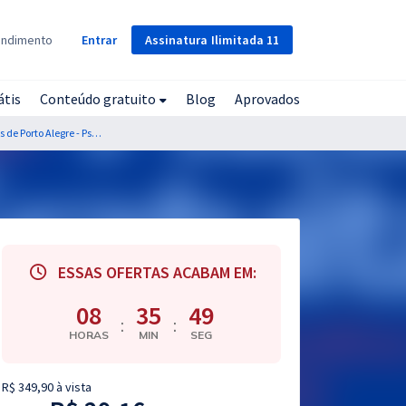
Assinatura
Ilimitada
11
endimento
Entrar
átis
Conteúdo gratuito
Blog
Aprovados
Residência HCPA - Hospital de Clínicas de Porto Alegre - Psicologia
ESSAS OFERTAS ACABAM EM:
08
35
48
:
:
HORAS
MIN
SEG
R$ 349,90 à vista