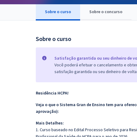
Pós
Sobre o curso
Sobre o concurso
Graduação
OAB
Sobre o curso
Mentorias
Satisfação garantida ou seu dinheiro de vo
Questões grátis
Você poderá efetuar o cancelamento e obter 
satisfação garantida ou seu dinheiro de volta
Conteúdo gratuito
Blog
Residência HCPA!
Aprovados
Veja o que o Sistema Gran de Ensino tem para ofer
aprovação):
Atendimento
Mais Detalhes:
1. Curso baseado no Edital Processo Seletivo para Res
Profissional da Saúde do HCPA para o ano de 2026.