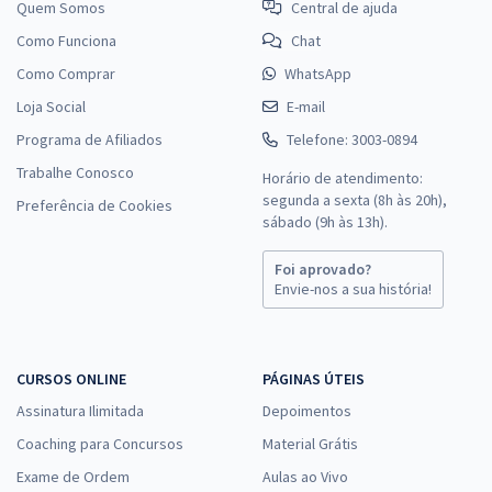
Quem Somos
Central de ajuda
Como Funciona
Chat
Como Comprar
WhatsApp
Loja Social
E-mail
Programa de Afiliados
Telefone: 3003-0894
Trabalhe Conosco
Horário de atendimento:
segunda a sexta (8h às 20h),
Preferência de Cookies
sábado (9h às 13h).
Foi aprovado?
Envie-nos a sua história!
CURSOS ONLINE
PÁGINAS ÚTEIS
Assinatura Ilimitada
Depoimentos
Coaching para Concursos
Material Grátis
Exame de Ordem
Aulas ao Vivo