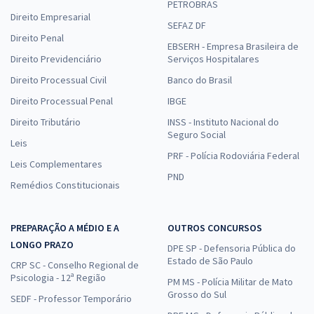
PETROBRAS
Direito Empresarial
SEFAZ DF
Direito Penal
EBSERH - Empresa Brasileira de
Direito Previdenciário
Serviços Hospitalares
Direito Processual Civil
Banco do Brasil
Direito Processual Penal
IBGE
Direito Tributário
INSS - Instituto Nacional do
Seguro Social
Leis
PRF - Polícia Rodoviária Federal
Leis Complementares
PND
Remédios Constitucionais
PREPARAÇÃO A MÉDIO E A
OUTROS CONCURSOS
LONGO PRAZO
DPE SP - Defensoria Pública do
Estado de São Paulo
CRP SC - Conselho Regional de
Psicologia - 12ª Região
PM MS - Polícia Militar de Mato
Grosso do Sul
SEDF - Professor Temporário