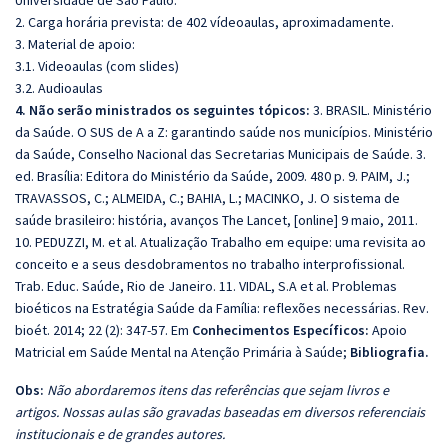
Universidade de São Paulo.
2. Carga horária prevista: de 402 vídeoaulas, aproximadamente.
3. Material de apoio:
3.1. Videoaulas (com slides)
3.2. Audioaulas
4. Não serão ministrados os seguintes tópicos:
3. BRASIL. Ministério
da Saúde. O SUS de A a Z: garantindo saúde nos municípios. Ministério
da Saúde, Conselho Nacional das Secretarias Municipais de Saúde. 3.
ed. Brasília: Editora do Ministério da Saúde, 2009. 480 p. 9. PAIM, J.;
TRAVASSOS, C.; ALMEIDA, C.; BAHIA, L.; MACINKO, J. O sistema de
saúde brasileiro: história, avanços The Lancet, [online] 9 maio, 2011.
10. PEDUZZI, M. et al. Atualização Trabalho em equipe: uma revisita ao
conceito e a seus desdobramentos no trabalho interprofissional.
Trab. Educ. Saúde, Rio de Janeiro. 11. VIDAL, S.A et al. Problemas
bioéticos na Estratégia Saúde da Família: reflexões necessárias. Rev.
bioét. 2014; 22 (2): 347-57. Em
Conhecimentos Específicos:
Apoio
Matricial em Saúde Mental na Atenção Primária à Saúde;
Bibliografia.
Obs:
Não abordaremos itens das referências que sejam livros e
artigos. Nossas aulas são gravadas baseadas em diversos referenciais
institucionais e de grandes autores.