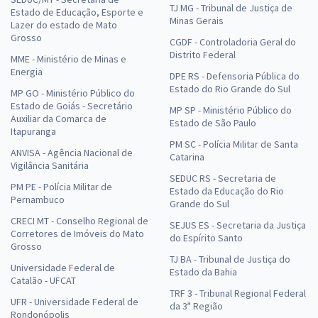
TJ MG - Tribunal de Justiça de
Estado de Educação, Esporte e
Minas Gerais
Lazer do estado de Mato
Grosso
CGDF - Controladoria Geral do
Distrito Federal
MME - Ministério de Minas e
Energia
DPE RS - Defensoria Pública do
Estado do Rio Grande do Sul
MP GO - Ministério Público do
Estado de Goiás - Secretário
MP SP - Ministério Público do
Auxiliar da Comarca de
Estado de São Paulo
Itapuranga
PM SC - Polícia Militar de Santa
ANVISA - Agência Nacional de
Catarina
Vigilância Sanitária
SEDUC RS - Secretaria de
PM PE - Polícia Militar de
Estado da Educação do Rio
Pernambuco
Grande do Sul
CRECI MT - Conselho Regional de
SEJUS ES - Secretaria da Justiça
Corretores de Imóveis do Mato
do Espírito Santo
Grosso
TJ BA - Tribunal de Justiça do
Universidade Federal de
Estado da Bahia
Catalão - UFCAT
TRF 3 - Tribunal Regional Federal
UFR - Universidade Federal de
da 3ª Região
Rondonópolis