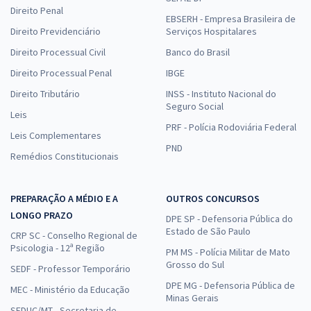
Direito Penal
EBSERH - Empresa Brasileira de
Direito Previdenciário
Serviços Hospitalares
Direito Processual Civil
Banco do Brasil
Direito Processual Penal
IBGE
Direito Tributário
INSS - Instituto Nacional do
Seguro Social
Leis
PRF - Polícia Rodoviária Federal
Leis Complementares
PND
Remédios Constitucionais
PREPARAÇÃO A MÉDIO E A
OUTROS CONCURSOS
LONGO PRAZO
DPE SP - Defensoria Pública do
Estado de São Paulo
CRP SC - Conselho Regional de
Psicologia - 12ª Região
PM MS - Polícia Militar de Mato
Grosso do Sul
SEDF - Professor Temporário
DPE MG - Defensoria Pública de
MEC - Ministério da Educação
Minas Gerais
SEDUC/MT - Secretaria de