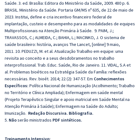
Saúde. 3. ed. Brasília: Editora do Ministério da Saúde, 2009. 480 p. 6.
BRASIL. Ministério da Saúde. Portaria GM/MS nº 635, de 22 de maio de
2023. Institui, define e cria incentivo financeiro federal de
implantação, custeio e desempenho para as modalidades de equipes
Multiprofissionais na Atenção Primária à Saúde. 9. PAIM, J.;
TRAVASSOS, C.; ALMEIDA, C.; BAHIA, L.; MACINKO, J. O sistema de
saúde brasileiro: história, avanços The Lancet, [online] 9 maio,
2011. 10. PEDUZZI, M. et al. Atualização Trabalho em equipe: uma
revisita ao conceito e a seus desdobramentos no trabalho
interprofissional. Trab. Educ. Saúde, Rio de Janeiro. 11. VIDAL, S.A et
al. Problemas bioéticos na Estratégia Saúde da Família: reflexões
necessárias. Rev. bioét. 2014; 22 (2): 347-57. Em
Conhecimentos
Específicos:
Política Nacional de Humanização (Acolhimento; Trabalho
no Território e Clínica Ampliada); Enfermagem em saúde mental
(Projeto Terapêutico Singular e apoio matricial em Saúde Mental na
Atenção Primária à Saúde); Enfermagem na Saúde do Adulto;
Imunização.
Redação Discursiva. Bibliografia.
5.
Não
serão ministrados
PDF sintéticos.
Treinamento Intensivo: