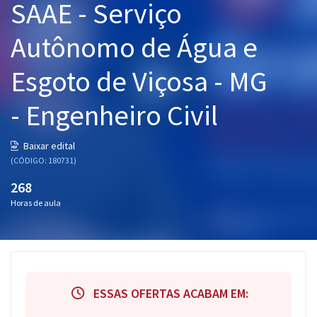
SAAE - Serviço
Pós
Autônomo de Água e
Graduação
Esgoto de Viçosa - MG
OAB
- Engenheiro Civil
Mentorias
Baixar edital
Questões grátis
(CÓDIGO: 180731)
Conteúdo gratuito
268
Horas de aula
Blog
Aprovados
Atendimento
ESSAS OFERTAS ACABAM EM: