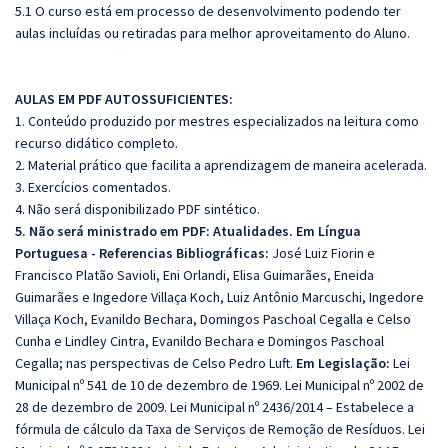
5.1 O curso está em processo de desenvolvimento podendo ter
aulas incluídas ou retiradas para melhor aproveitamento do Aluno.
AULAS EM PDF AUTOSSUFICIENTES:
1. Conteúdo produzido por mestres especializados na leitura como
recurso didático completo.
2. Material prático que facilita a aprendizagem de maneira acelerada.
3. Exercícios comentados.
4. Não será disponibilizado PDF sintético.
5. Não será ministrado em PDF:
Atualidades. Em Língua
Portuguesa - Referencias Bibliográficas:
José Luiz Fiorin e
Francisco Platão Savioli, Eni Orlandi, Elisa Guimarães, Eneida
Guimarães e Ingedore Villaça Koch, Luiz Antônio Marcuschi, Ingedore
Villaça Koch, Evanildo Bechara, Domingos Paschoal Cegalla e Celso
Cunha e Lindley Cintra, Evanildo Bechara e Domingos Paschoal
Cegalla; nas perspectivas de Celso Pedro Luft.
Em Legislação:
Lei
Municipal nº 541 de 10 de dezembro de 1969. Lei Municipal nº 2002 de
28 de dezembro de 2009. Lei Municipal nº 2436/2014 – Estabelece a
fórmula de cálculo da Taxa de Serviços de Remoção de Resíduos. Lei