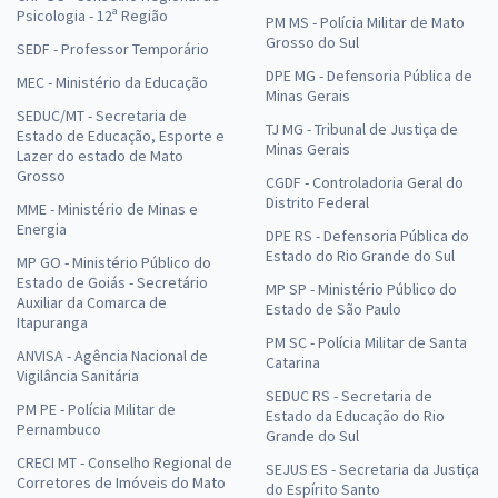
Psicologia - 12ª Região
PM MS - Polícia Militar de Mato
Grosso do Sul
SEDF - Professor Temporário
DPE MG - Defensoria Pública de
MEC - Ministério da Educação
Minas Gerais
SEDUC/MT - Secretaria de
TJ MG - Tribunal de Justiça de
Estado de Educação, Esporte e
Minas Gerais
Lazer do estado de Mato
Grosso
CGDF - Controladoria Geral do
Distrito Federal
MME - Ministério de Minas e
Energia
DPE RS - Defensoria Pública do
Estado do Rio Grande do Sul
MP GO - Ministério Público do
Estado de Goiás - Secretário
MP SP - Ministério Público do
Auxiliar da Comarca de
Estado de São Paulo
Itapuranga
PM SC - Polícia Militar de Santa
ANVISA - Agência Nacional de
Catarina
Vigilância Sanitária
SEDUC RS - Secretaria de
PM PE - Polícia Militar de
Estado da Educação do Rio
Pernambuco
Grande do Sul
CRECI MT - Conselho Regional de
SEJUS ES - Secretaria da Justiça
Corretores de Imóveis do Mato
do Espírito Santo