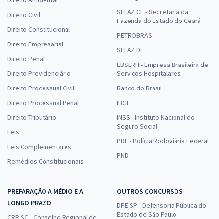
Direito Ambiental
SEFAZ CE - Secretaria da
Direito Civil
Fazenda do Estado do Ceará
Direito Constitucional
PETROBRAS
Direito Empresarial
SEFAZ DF
Direito Penal
EBSERH - Empresa Brasileira de
Direito Previdenciário
Serviços Hospitalares
Direito Processual Civil
Banco do Brasil
Direito Processual Penal
IBGE
Direito Tributário
INSS - Instituto Nacional do
Seguro Social
Leis
PRF - Polícia Rodoviária Federal
Leis Complementares
PND
Remédios Constitucionais
PREPARAÇÃO A MÉDIO E A
OUTROS CONCURSOS
LONGO PRAZO
DPE SP - Defensoria Pública do
Estado de São Paulo
CRP SC - Conselho Regional de