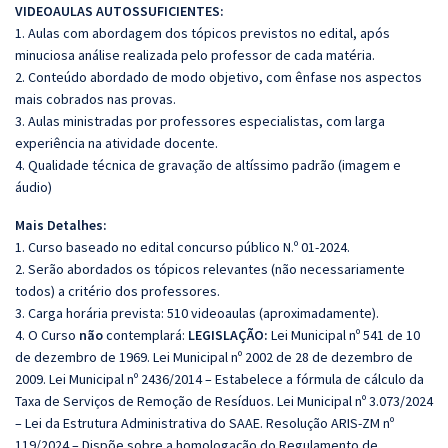
VIDEOAULAS AUTOSSUFICIENTES:
1. Aulas com abordagem dos tópicos previstos no edital, após
minuciosa análise realizada pelo professor de cada matéria.
2. Conteúdo abordado de modo objetivo, com ênfase nos aspectos
mais cobrados nas provas.
3. Aulas ministradas por professores especialistas, com larga
experiência na atividade docente.
4. Qualidade técnica de gravação de altíssimo padrão (imagem e
áudio)
Mais Detalhes:
1. Curso baseado no edital concurso público N.º 01-2024.
2. Serão abordados os tópicos relevantes (não necessariamente
todos) a critério dos professores.
3. Carga horária prevista: 510 videoaulas (aproximadamente).
4. O Curso
não
contemplará:
LEGISLAÇÃO:
Lei Municipal nº 541 de 10
de dezembro de 1969. Lei Municipal nº 2002 de 28 de dezembro de
2009. Lei Municipal nº 2436/2014 – Estabelece a fórmula de cálculo da
Taxa de Serviços de Remoção de Resíduos. Lei Municipal nº 3.073/2024
– Lei da Estrutura Administrativa do SAAE. Resolução ARIS-ZM nº
119/2024 – Dispõe sobre a homologação do Regulamento de