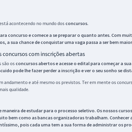
ue está acontecendo no mundo dos
concursos.
ara concurso e comece a se preparar o quanto antes. Com muita
os, a sua chance de conquistar uma vaga passa a ser bem maior
os concursos com inscrições abertas
s são os
concursos abertos e acesse o edital para começar a sua
ido pode lhe fazer perder a inscrição e ver o seu sonho se dis
 em andamento e até mesmo os previstos. Ter em mente os concurso
ais qualidade.
 maneira de estudar para o processo seletivo. Os nossos curso
uito bem como as bancas organizadoras trabalham. Conhecer a
tíssimo, pois cada uma tem a sua forma de administrar os proc