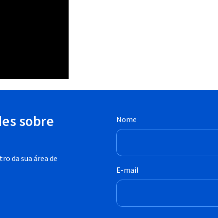
des sobre
Nome
ro da sua área de
E-mail