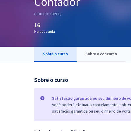
Contador
Pós
(CÓDIGO: 188995)
Graduação
16
Horas de aula
OAB
Mentorias
Sobre o curso
Sobre o concurso
Questões grátis
Conteúdo gratuito
Sobre o curso
Blog
Aprovados
Satisfação garantida ou seu dinheiro de vo
Você poderá efetuar o cancelamento e obter 
satisfação garantida ou seu dinheiro de volta
Atendimento