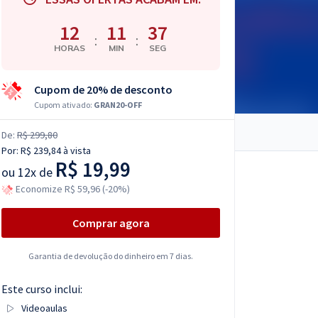
12
11
36
:
:
HORAS
MIN
SEG
Cupom de 20% de desconto
Cupom ativado:
GRAN20-OFF
De:
R$ 299,80
Por:
R$ 239,84
à vista
R$ 19,99
ou
12x de
Economize R$ 59,96 (-20%)
Comprar agora
Garantia de devolução do dinheiro em 7 dias.
Este curso inclui:
Videoaulas