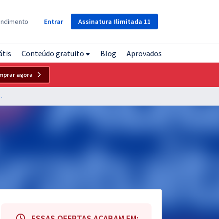
Assinatura
Ilimitada
11
endimento
Entrar
átis
Conteúdo gratuito
Blog
Aprovados
mprar agora
pe - Conhecimentos Gerais para o Cargo Contador
ESSAS OFERTAS ACABAM EM: