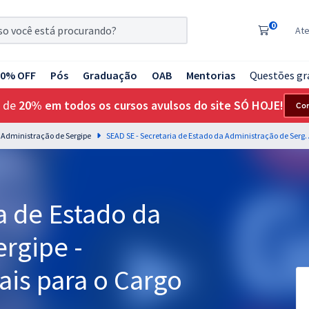
0
At
20% OFF
Pós
Graduação
OAB
Mentorias
Questões gr
 de
20% em todos os cursos avulsos do site SÓ HOJE!
Co
a Administração de Sergipe
SEAD SE - Secretaria de Estado da Administração de Sergi
a de Estado da
rgipe -
is para o Cargo