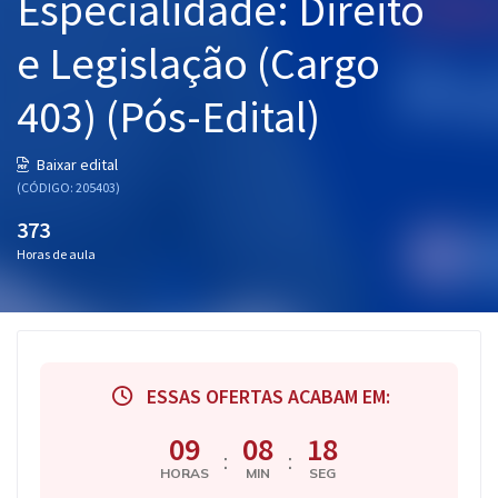
Especialidade: Direito
e Legislação (Cargo
403) (Pós-Edital)
Baixar edital
(CÓDIGO: 205403)
373
Horas de aula
ESSAS OFERTAS ACABAM EM:
09
08
17
:
:
HORAS
MIN
SEG