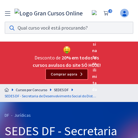
0
Assinatura Ilimitada 11
Acesso a todos os cursos. Teste grátis por 7 dias!
Assinatura OAB Até Passar
Acesso ilimitado a toda preparação para o Exame da
Desconto de
20% em todos os
Ordem, até você passar!
cursos avulsos do site SÓ HOJE!
Comprar agora
Residências Multiprofissionais
Preparação completa e intensiva para as principais
Cursos por Concurso
SEDES DF
residências em saúde do Brasil
SEDES DF - Secretaria de Desenvolvimento Social do Distrito Federal - Conhecimentos Específicos para o cargo de Especialista em Desenvolvimento e Assistência Social (EDAS) - Especialidade: Direito e Legislação (Cargo 403) (Pós-Edital)
Concursos
DF - Jurídicas
Assinatura Ilimitada
SEDES DF - Secretaria
Cursos 20% OFF