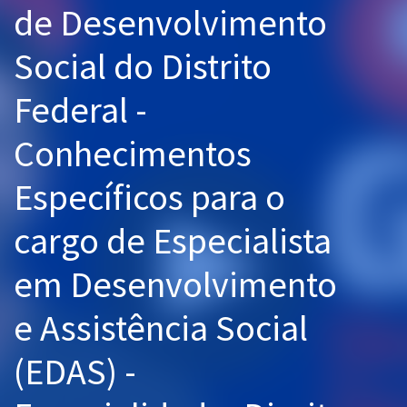
de Desenvolvimento
Pós
Social do Distrito
Graduação
Federal -
OAB
Conhecimentos
Mentorias
Específicos para o
Questões grátis
Conteúdo gratuito
cargo de Especialista
Blog
em Desenvolvimento
Aprovados
e Assistência Social
Atendimento
(EDAS) -