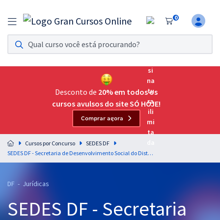
0
Assinatura Ilimitada 11
Acesso a todos os cursos. Teste grátis por 7 dias!
Assinatura OAB Até Passar
Acesso ilimitado a toda preparação para o Exame da
Desconto de
20% em todos os
Ordem, até você passar!
cursos avulsos do site SÓ HOJE!
Comprar agora
Residências Multiprofissionais
Preparação completa e intensiva para as principais
Cursos por Concurso
SEDES DF
residências em saúde do Brasil
SEDES DF - Secretaria de Desenvolvimento Social do Distrito Federal - Especialista em Desenvolvimento e Assistência Social (EDAS) - Especialidade: Direito e Legislação (Cargo 403) (Pós-Edital)
Concursos
DF - Jurídicas
Assinatura Ilimitada
SEDES DF - Secretaria
Cursos 20% OFF