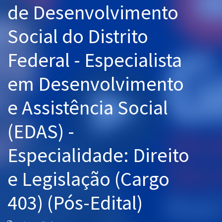
de Desenvolvimento
Pós
Social do Distrito
Graduação
Federal - Especialista
OAB
em Desenvolvimento
Mentorias
e Assistência Social
Questões grátis
Conteúdo gratuito
(EDAS) -
Blog
Especialidade: Direito
Aprovados
e Legislação (Cargo
Atendimento
403) (Pós-Edital)