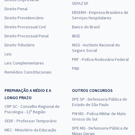
SEFAZ DF
Direito Penal
EBSERH - Empresa Brasileira de
Direito Previdenciário
Serviços Hospitalares
Direito Processual Civil
Banco do Brasil
Direito Processual Penal
IBGE
Direito Tributário
INSS - Instituto Nacional do
Seguro Social
Leis
PRF - Polícia Rodoviária Federal
Leis Complementares
PND
Remédios Constitucionais
PREPARAÇÃO A MÉDIO E A
OUTROS CONCURSOS
LONGO PRAZO
DPE SP - Defensoria Pública do
Estado de São Paulo
CRP SC - Conselho Regional de
Psicologia - 12ª Região
PM MS - Polícia Militar de Mato
Grosso do Sul
SEDF - Professor Temporário
DPE MG - Defensoria Pública de
MEC - Ministério da Educação
Minas Gerais