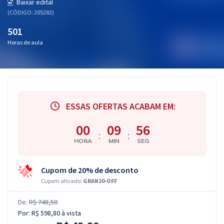
Baixar edital
(CÓDIGO: 205282)
501
Horas de aula
ESSAS OFERTAS ACABAM EM:
00
09
55
:
:
HORA
MIN
SEG
Cupom de 20% de desconto
Cupom ativado:
GRAN20-OFF
De:
R$ 748,50
Por:
R$ 598,80
à vista