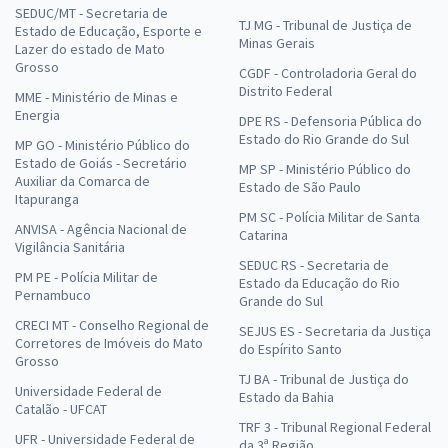
SEDUC/MT - Secretaria de
TJ MG - Tribunal de Justiça de
Estado de Educação, Esporte e
Minas Gerais
Lazer do estado de Mato
Grosso
CGDF - Controladoria Geral do
Distrito Federal
MME - Ministério de Minas e
Energia
DPE RS - Defensoria Pública do
Estado do Rio Grande do Sul
MP GO - Ministério Público do
Estado de Goiás - Secretário
MP SP - Ministério Público do
Auxiliar da Comarca de
Estado de São Paulo
Itapuranga
PM SC - Polícia Militar de Santa
ANVISA - Agência Nacional de
Catarina
Vigilância Sanitária
SEDUC RS - Secretaria de
PM PE - Polícia Militar de
Estado da Educação do Rio
Pernambuco
Grande do Sul
CRECI MT - Conselho Regional de
SEJUS ES - Secretaria da Justiça
Corretores de Imóveis do Mato
do Espírito Santo
Grosso
TJ BA - Tribunal de Justiça do
Universidade Federal de
Estado da Bahia
Catalão - UFCAT
TRF 3 - Tribunal Regional Federal
UFR - Universidade Federal de
da 3ª Região