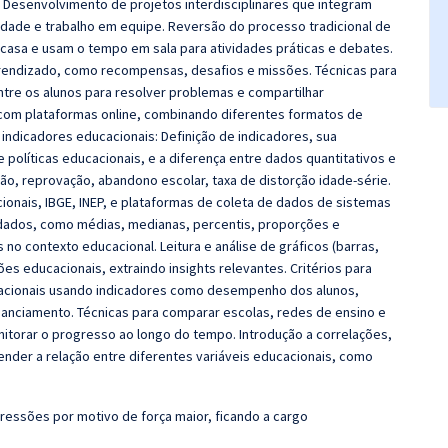
Desenvolvimento de projetos interdisciplinares que integram
ividade e trabalho em equipe. Reversão do processo tradicional de
casa e usam o tempo em sala para atividades práticas e debates.
prendizado, como recompensas, desafios e missões. Técnicas para
ntre os alunos para resolver problemas e compartilhar
 com plataformas online, combinando diferentes formatos de
 indicadores educacionais: Definição de indicadores, sua
 políticas educacionais, e a diferença entre dados quantitativos e
ão, reprovação, abandono escolar, taxa de distorção idade-série.
ionais, IBGE, INEP, e plataformas de coleta de dados de sistemas
e dados, como médias, medianas, percentis, proporções e
no contexto educacional. Leitura e análise de gráficos (barras,
ões educacionais, extraindo insights relevantes. Critérios para
ucacionais usando indicadores como desempenho dos alunos,
financiamento. Técnicas para comparar escolas, redes de ensino e
nitorar o progresso ao longo do tempo. Introdução a correlações,
der a relação entre diferentes variáveis educacionais, como
ressões por motivo de força maior, ficando a cargo