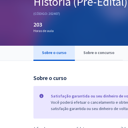
História (Pré-Edital)
Pós
(CÓDIGO: 202407)
Graduação
203
Horas de aula
OAB
Mentorias
Sobre o curso
Sobre o concurso
Questões grátis
Conteúdo gratuito
Sobre o curso
Blog
Aprovados
Satisfação garantida ou seu dinheiro de vo
Você poderá efetuar o cancelamento e obter 
satisfação garantida ou seu dinheiro de volta
Atendimento