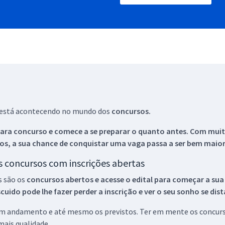
ue está acontecendo no mundo dos
concursos.
ara concurso e comece a se preparar o quanto antes. Com muita
os, a sua chance de conquistar uma vaga passa a ser bem maior
os concursos com inscrições abertas
s são os
concursos abertos e acesse o edital para começar a sua
ido pode lhe fazer perder a inscrição e ver o seu sonho se dis
 em andamento e até mesmo os previstos. Ter em mente os concurso
ais qualidade.