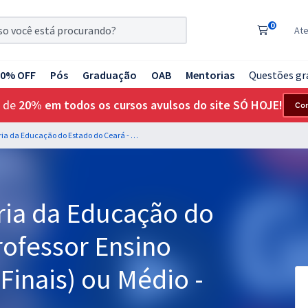
0
At
20% OFF
Pós
Graduação
OAB
Mentorias
Questões gr
 de
20% em todos os cursos avulsos do site SÓ HOJE!
Co
SEDUC CE - Secretaria da Educação do Estado do Ceará - Professor Ensino Fundamental (Anos Finais) ou Médio - História (Pré-Edital)
ria da Educação do
rofessor Ensino
inais) ou Médio -