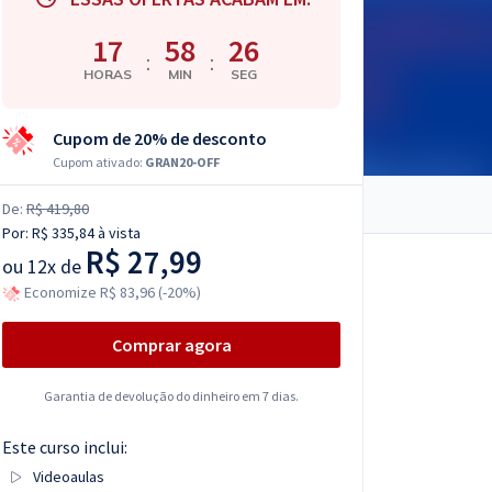
17
58
25
:
:
HORAS
MIN
SEG
Cupom de 20% de desconto
Cupom ativado:
GRAN20-OFF
De:
R$ 419,80
Por:
R$ 335,84
à vista
R$ 27,99
ou
12x de
Economize R$ 83,96 (-20%)
Comprar agora
Garantia de devolução do dinheiro em 7 dias.
Este curso inclui:
Videoaulas