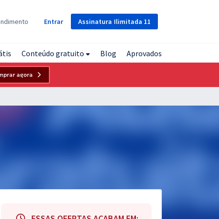
Assinatura
Ilimitada
11
endimento
Entrar
átis
Conteúdo gratuito
Blog
Aprovados
mprar agora
ESSAS OFERTAS ACABAM EM: