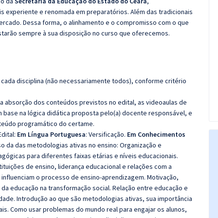
co da
Secretaria da Educação do Estado do Ceará
,
s experiente e renomada em preparatórios. Além das tradicionais
 mercado. Dessa forma, o alinhamento e o compromisso com o que
starão sempre à sua disposição no curso que oferecemos.
cada disciplina (não necessariamente todos), conforme critério
 a absorção dos conteúdos previstos no edital, as videoaulas de
 base na lógica didática proposta pelo(a) docente responsável, e
teúdo programático do certame.
dital:
Em Língua Portuguesa
: Versificação.
Em Conhecimentos
o da das metodologias ativas no ensino: Organização e
gógicas para diferentes faixas etárias e níveis educacionais.
ituições de ensino, liderança educacional e relações com a
 influenciam o processo de ensino-aprendizagem. Motivação,
 da educação na transformação social. Relação entre educação e
dade. Introdução ao que são metodologias ativas, sua importância
is. Como usar problemas do mundo real para engajar os alunos,