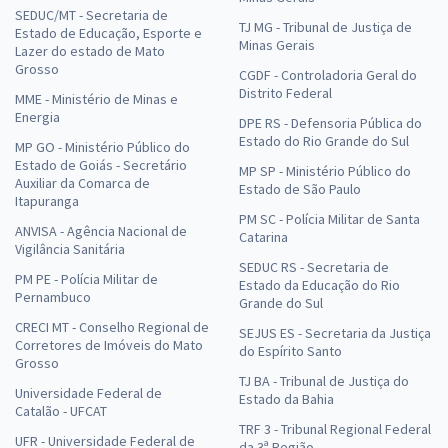
SEDUC/MT - Secretaria de
TJ MG - Tribunal de Justiça de
Estado de Educação, Esporte e
Minas Gerais
Lazer do estado de Mato
Grosso
CGDF - Controladoria Geral do
Distrito Federal
MME - Ministério de Minas e
Energia
DPE RS - Defensoria Pública do
Estado do Rio Grande do Sul
MP GO - Ministério Público do
Estado de Goiás - Secretário
MP SP - Ministério Público do
Auxiliar da Comarca de
Estado de São Paulo
Itapuranga
PM SC - Polícia Militar de Santa
ANVISA - Agência Nacional de
Catarina
Vigilância Sanitária
SEDUC RS - Secretaria de
PM PE - Polícia Militar de
Estado da Educação do Rio
Pernambuco
Grande do Sul
CRECI MT - Conselho Regional de
SEJUS ES - Secretaria da Justiça
Corretores de Imóveis do Mato
do Espírito Santo
Grosso
TJ BA - Tribunal de Justiça do
Universidade Federal de
Estado da Bahia
Catalão - UFCAT
TRF 3 - Tribunal Regional Federal
UFR - Universidade Federal de
da 3ª Região