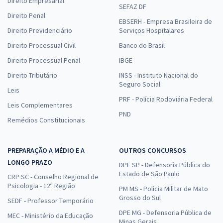
Direito Empresarial
SEFAZ DF
Direito Penal
EBSERH - Empresa Brasileira de
Direito Previdenciário
Serviços Hospitalares
Direito Processual Civil
Banco do Brasil
Direito Processual Penal
IBGE
Direito Tributário
INSS - Instituto Nacional do
Seguro Social
Leis
PRF - Polícia Rodoviária Federal
Leis Complementares
PND
Remédios Constitucionais
PREPARAÇÃO A MÉDIO E A
OUTROS CONCURSOS
LONGO PRAZO
DPE SP - Defensoria Pública do
Estado de São Paulo
CRP SC - Conselho Regional de
Psicologia - 12ª Região
PM MS - Polícia Militar de Mato
Grosso do Sul
SEDF - Professor Temporário
DPE MG - Defensoria Pública de
MEC - Ministério da Educação
Minas Gerais