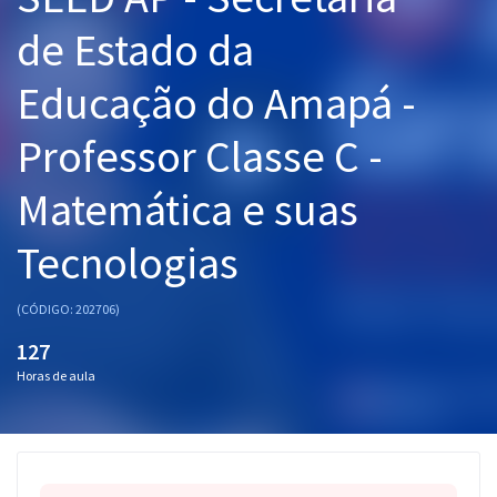
Pós
de Estado da
Graduação
Educação do Amapá -
OAB
Professor Classe C -
Mentorias
Matemática e suas
Questões grátis
Tecnologias
Conteúdo gratuito
(CÓDIGO: 202706)
Blog
127
Aprovados
Horas de aula
Atendimento